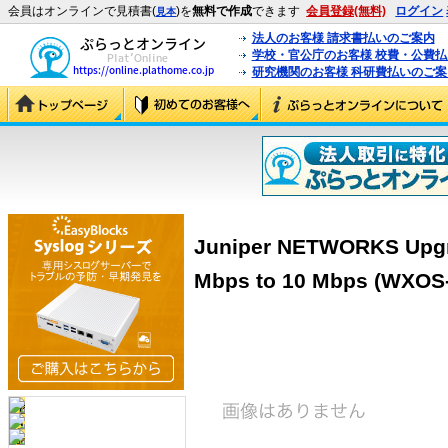
会員はオンラインで見積書(
)を
無料で作成
できます
会員登録(無料)
ログイン
見本
法人のお客様 請求書払いのご案内
学校・官公庁のお客様 校費・公費
研究機関のお客様 科研費払いのご案
Juniper NETWORKS Upgr
Mbps to 10 Mbps (WXOS-