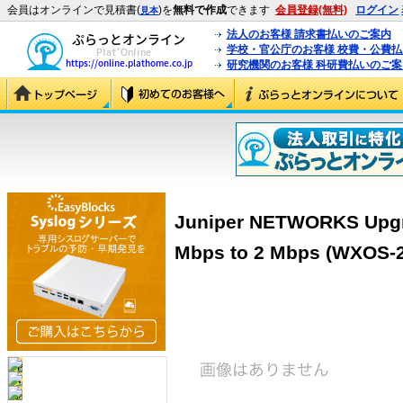
会員はオンラインで見積書(
)を
無料で作成
できます
会員登録(無料)
ログイン
見本
法人のお客様 請求書払いのご案内
学校・官公庁のお客様 校費・公費
研究機関のお客様 科研費払いのご案
Juniper NETWORKS Upgr
Mbps to 2 Mbps (WXOS-2