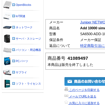
OpenBlocks
IoT関連
メーカー
Juniper NETW
ネットワーク
商品名
Add 10000 simu
型番
SA6500-ADD-1
サーバ・ストレージ
保証条件
メーカー保証
返品について
特定商取引法に
パソコン・周辺機器
商品番号
41089497
PCパーツ
本商品は販売を終了しました
サプライ
ソフト・ライセンス
このページを印刷する
メールでURLを送る
お気に入りに追加する