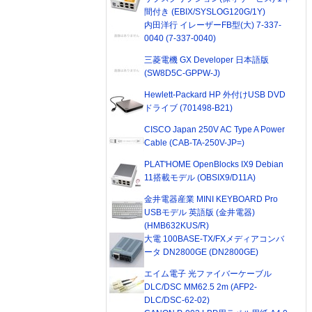
間付き (EBIX/SYSLOG120G/1Y)
内田洋行 イレーザーFB型(大) 7-337-
0040 (7-337-0040)
三菱電機 GX Developer 日本語版
(SW8D5C-GPPW-J)
Hewlett-Packard HP 外付けUSB DVD
ドライブ (701498-B21)
CISCO Japan 250V AC Type A Power
Cable (CAB-TA-250V-JP=)
PLAT'HOME OpenBlocks IX9 Debian
11搭載モデル (OBSIX9/D11A)
金井電器産業 MINI KEYBOARD Pro
USBモデル 英語版 (金井電器)
(HMB632KUS/R)
大電 100BASE-TX/FXメディアコンバ
ータ DN2800GE (DN2800GE)
エイム電子 光ファイバーケーブル
DLC/DSC MM62.5 2m (AFP2-
DLC/DSC-62-02)