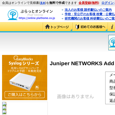
会員はオンラインで見積書(
)を
無料で作成
できます
会員登録(無料)
ログイン
見本
法人のお客様 請求書払いのご案内
学校・官公庁のお客様 校費・公費
研究機関のお客様 科研費払いのご案
Juniper NETWORKS Add 1
メ
商
型
保
返