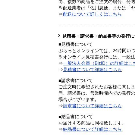
尚、複数の商品をご注文の場合、発
※配送業者は「佐川急便」または「
⇒
配送について詳しくはこちら
見積書・請求書・納品書等の発行に
■見積書について
ぷらっとオンラインでは、24時間い
※オンライン見積書発行には、一般法人
⇒
一般法人会員（BizID）の詳細はこ
⇒
見積書について詳細はこちら
■請求書について
ご注文時に希望されたお客様に関し
尚、請求書は、営業時間内での発行
場合がございます。
⇒
請求書について詳細はこちら
■納品書について
お届けする商品に同梱致します。
⇒
納品書について詳細はこちら