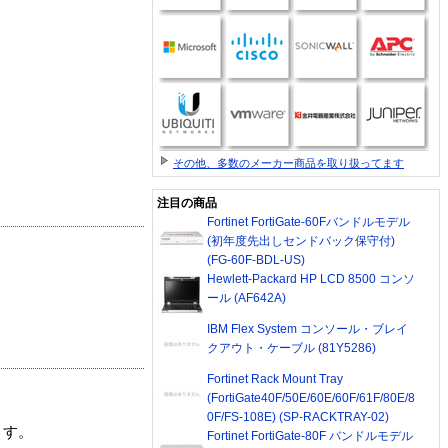
その他、多数のメーカー商品を取り扱ってます
注目の商品
Fortinet FortiGate-60Fバンドルモデル
(初年度先出しセンドバック保守付)
(FG-60F-BDL-US)
Hewlett-Packard HP LCD 8500 コンソ
ール (AF642A)
IBM Flex System コンソール・ブレイ
クアウト・ケーブル (81Y5286)
Fortinet Rack Mount Tray
(FortiGate40F/50E/60E/60F/61F/80E/8
0F/FS-108E) (SP-RACKTRAY-02)
ます。
Fortinet FortiGate-80F バンドルモデル