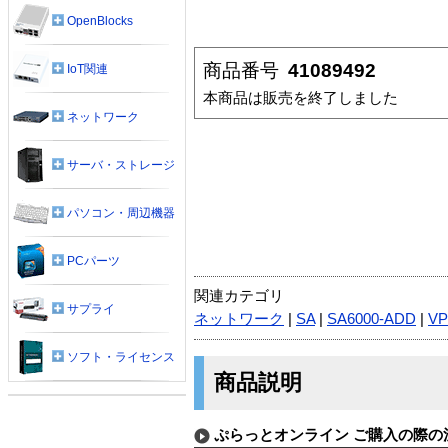
OpenBlocks
商品番号
41089492
IoT関連
本商品は販売を終了しました
ネットワーク
サーバ・ストレージ
パソコン・周辺機器
PCパーツ
関連カテゴリ
サプライ
ネットワーク
|
SA
|
SA6000-ADD
|
V
ソフト・ライセンス
商品説明
ぷらっとオンライン ご購入の際の