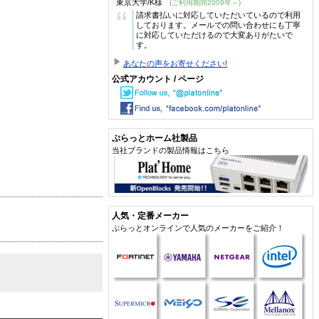
東京大学/K様
(ご利用期間2009年～)
“
請求書払いに対応していただいているので利用
しております。メールでの問い合わせにも丁寧
に対応していただけるので大変ありがたいで
す。
あなたの声をお寄せください!
公式アカウント / ページ
ぷらっとホーム社製品
当社ブランドの製品情報はこちら
人気・定番メーカー
ぷらっとオンラインで人気のメーカーをご紹介！