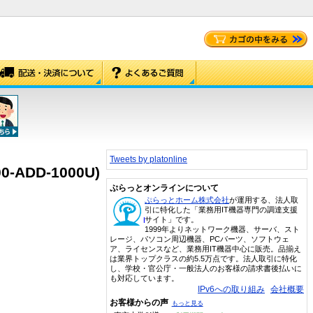
Tweets by platonline
00-ADD-1000U)
ぷらっとオンラインについて
ぷらっとホーム株式会社
が運用する、法人取
引に特化した「業務用IT機器専門の調達支援
サイト」です。
1999年よりネットワーク機器、サーバ、スト
レージ、パソコン周辺機器、PCパーツ、ソフトウェ
ア、ライセンスなど、業務用IT機器中心に販売。品揃え
は業界トップクラスの約5.5万点です。法人取引に特化
し、学校・官公庁・一般法人のお客様の請求書後払いに
も対応しています。
IPv6への取り組み
会社概要
お客様からの声
もっと見る