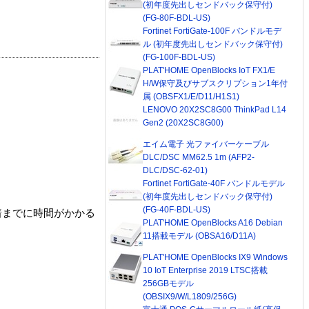
(初年度先出しセンドバック保守付)
(FG-80F-BDL-US)
Fortinet FortiGate-100F バンドルモデ
ル (初年度先出しセンドバック保守付)
(FG-100F-BDL-US)
PLAT'HOME OpenBlocks IoT FX1/E
H/W保守及びサブスクリプション1年付
属 (OBSFX1/E/D11/H1S1)
LENOVO 20X2SC8G00 ThinkPad L14
Gen2 (20X2SC8G00)
エイム電子 光ファイバーケーブル
DLC/DSC MM62.5 1m (AFP2-
DLC/DSC-62-01)
Fortinet FortiGate-40F バンドルモデル
(初年度先出しセンドバック保守付)
(FG-40F-BDL-US)
着までに時間がかかる
PLAT'HOME OpenBlocks A16 Debian
11搭載モデル (OBSA16/D11A)
PLAT'HOME OpenBlocks IX9 Windows
10 IoT Enterprise 2019 LTSC搭載
256GBモデル
(OBSIX9/W/L1809/256G)