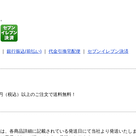
す。
｜
銀行振込(前払い)
｜
代金引換宅配便
｜
セブンイレブン決済
00円（税込）以上のご注文で送料無料！
ては、各商品詳細に記載されている発送日にて当社より発送いたし