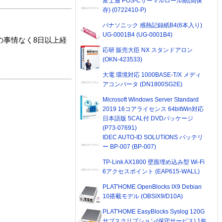
富士通 POS-Cサーマルロール紙(高保
存) (0722410-P)
パナソニック 感熱記録紙B4(6本入り)
UG-0001B4 (UG-0001B4)
の事情なく8日以上経
応研 販売大臣 NX スタンドアロン
(OKN-423533)
大電 環境対応 1000BASE-T/X メディ
アコンバータ (DN1800SG2E)
Microsoft Windows Server Standard
2019 16コアライセンス 64bitWin対応
日本語版 5CAL付 DVDパッケージ
(P73-07691)
IDEC AUTO-ID SOLUTIONS バッテリ
ー BP-007 (BP-007)
TP-Link AX1800 壁面埋め込み型 Wi-Fi
6アクセスポイント (EAP615-WALL)
PLAT'HOME OpenBlocks IX9 Debian
10搭載モデル (OBSIX9/D10A)
PLAT'HOME EasyBlocks Syslog 120G
サブスクリプション(保守サービス) 1年