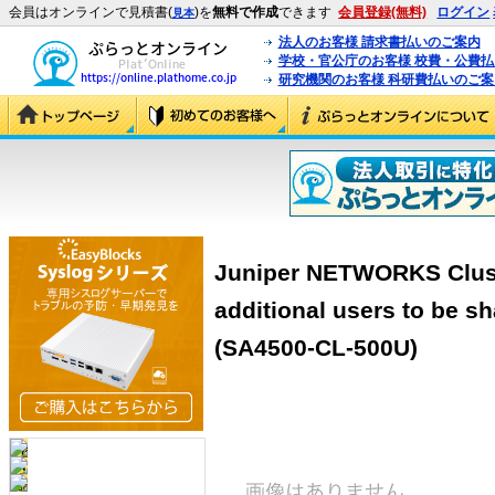
会員はオンラインで見積書(
)を
無料で作成
できます
会員登録(無料)
ログイン
見本
法人のお客様 請求書払いのご案内
学校・官公庁のお客様 校費・公費
研究機関のお客様 科研費払いのご案
Juniper NETWORKS Clust
additional users to be s
(SA4500-CL-500U)