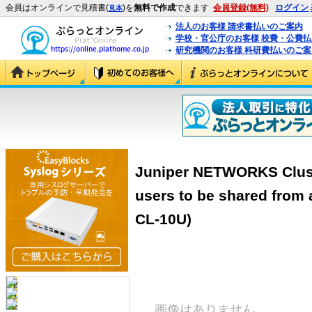
会員はオンラインで見積書(
)を
無料で作成
できます
会員登録(無料)
ログイン
見本
法人のお客様 請求書払いのご案内
学校・官公庁のお客様 校費・公費
研究機関のお客様 科研費払いのご案
Juniper NETWORKS Cluste
users to be shared from
CL-10U)