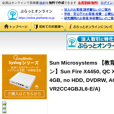
会員はオンラインで見積書(
)を
無料で作成
できます
会員登録(無料)
ログイン
見本
法人のお客様 請求書払いのご案内
学校・官公庁のお客様 校費・公費
研究機関のお客様 科研費払いのご案
Sun Microsystem
ン】Sun Fire X4450, QC X
4GB, no HDD, DVDRW, AC
VR2CC4GBJL6-E/A)