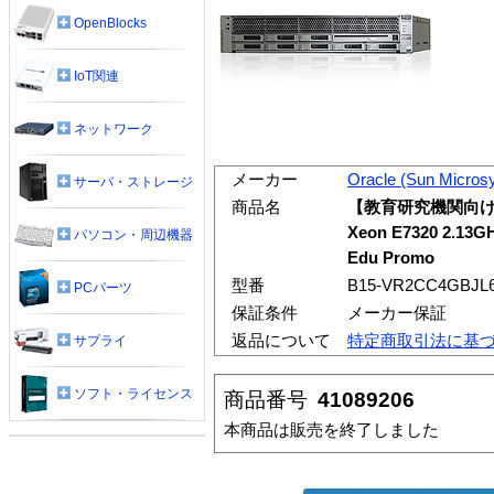
OpenBlocks
IoT関連
ネットワーク
メーカー
Oracle (Sun Micros
サーバ・ストレージ
商品名
【教育研究機関向けキャン
Xeon E7320 2.13G
パソコン・周辺機器
Edu Promo
型番
B15-VR2CC4GBJL6
PCパーツ
保証条件
メーカー保証
返品について
特定商取引法に基
サプライ
ソフト・ライセンス
商品番号
41089206
本商品は販売を終了しました