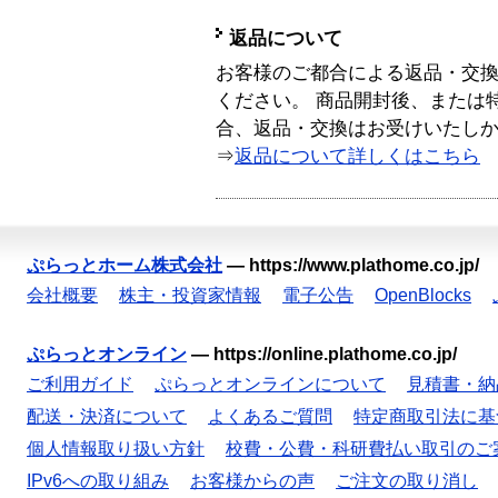
返品について
お客様のご都合による返品・交
ください。 商品開封後、または
合、返品・交換はお受けいたし
⇒
返品について詳しくはこちら
ぷらっとホーム株式会社
—
https://www.plathome.co.jp/
会社概要
株主・投資家情報
電子公告
OpenBlocks
ぷらっとオンライン
—
https://online.plathome.co.jp/
ご利用ガイド
ぷらっとオンラインについて
見積書・納
配送・決済について
よくあるご質問
特定商取引法に基
個人情報取り扱い方針
校費・公費・科研費払い取引のご
IPv6への取り組み
お客様からの声
ご注文の取り消し