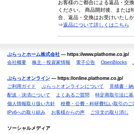
お客様のご都合による返品・交
ください。 商品開封後、または
合、返品・交換はお受けいたし
⇒
返品について詳しくはこちら
ぷらっとホーム株式会社
—
https://www.plathome.co.jp/
会社概要
株主・投資家情報
電子公告
OpenBlocks
ぷらっとオンライン
—
https://online.plathome.co.jp/
ご利用ガイド
ぷらっとオンラインについて
見積書・納
配送・決済について
よくあるご質問
特定商取引法に基
個人情報取り扱い方針
校費・公費・科研費払い取引のご
IPv6への取り組み
お客様からの声
ご注文の取り消し
ソーシャルメディア