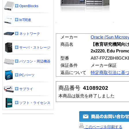
OpenBlocks
IoT関連
ネットワーク
メーカー
Oracle (Sun Micros
商品名
【教育研究機関向けキャ
サーバ・ストレージ
2x2220, Edu Prom
型番
A87-FPZ2BH8GCK
パソコン・周辺機器
保証条件
メーカー保証
返品について
特定商取引法に基
PCパーツ
商品番号
41089202
サプライ
本商品は販売を終了しました
ソフト・ライセンス
このページを印刷する