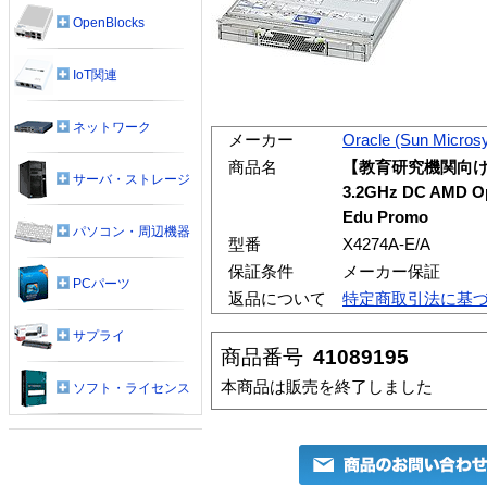
OpenBlocks
IoT関連
ネットワーク
メーカー
Oracle (Sun Micros
商品名
【教育研究機関向けキャ
サーバ・ストレージ
3.2GHz DC AMD Op
Edu Promo
パソコン・周辺機器
型番
X4274A-E/A
保証条件
メーカー保証
PCパーツ
返品について
特定商取引法に基
サプライ
商品番号
41089195
本商品は販売を終了しました
ソフト・ライセンス