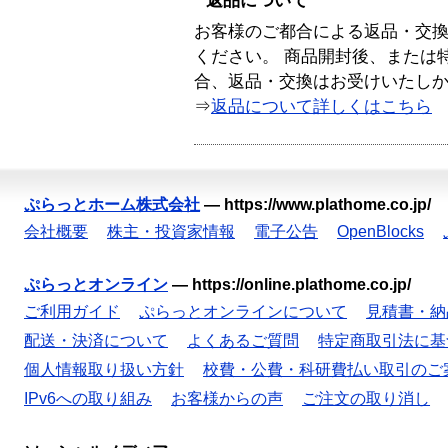
返品について
お客様のご都合による返品・交
ください。 商品開封後、または
合、返品・交換はお受けいたし
⇒
返品について詳しくはこちら
ぷらっとホーム株式会社
—
https://www.plathome.co.jp/
会社概要
株主・投資家情報
電子公告
OpenBlocks
ぷらっとオンライン
—
https://online.plathome.co.jp/
ご利用ガイド
ぷらっとオンラインについて
見積書・納
配送・決済について
よくあるご質問
特定商取引法に基
個人情報取り扱い方針
校費・公費・科研費払い取引のご
IPv6への取り組み
お客様からの声
ご注文の取り消し