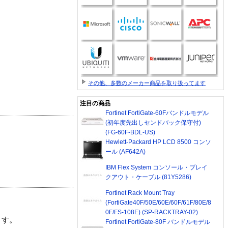
その他、多数のメーカー商品を取り扱ってます
注目の商品
Fortinet FortiGate-60Fバンドルモデル
(初年度先出しセンドバック保守付)
(FG-60F-BDL-US)
Hewlett-Packard HP LCD 8500 コンソ
ール (AF642A)
IBM Flex System コンソール・ブレイ
クアウト・ケーブル (81Y5286)
Fortinet Rack Mount Tray
(FortiGate40F/50E/60E/60F/61F/80E/8
0F/FS-108E) (SP-RACKTRAY-02)
ます。
Fortinet FortiGate-80F バンドルモデル