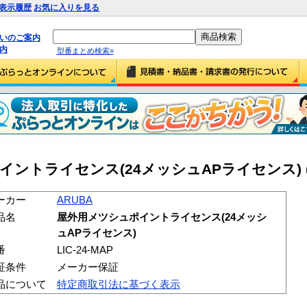
表示履歴
お気に入りを見る
払いのご案内
内
型番まとめ検索»
ントライセンス(24メッシュAPライセンス) (LIC
ーカー
ARUBA
品名
屋外用メツシュポイントライセンス(24メッシ
ュAPライセンス)
番
LIC-24-MAP
証条件
メーカー保証
品について
特定商取引法に基づく表示