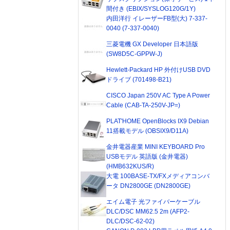
間付き (EBIX/SYSLOG120G/1Y)
内田洋行 イレーザーFB型(大) 7-337-
0040 (7-337-0040)
三菱電機 GX Developer 日本語版
(SW8D5C-GPPW-J)
Hewlett-Packard HP 外付けUSB DVD
ドライブ (701498-B21)
CISCO Japan 250V AC Type A Power
Cable (CAB-TA-250V-JP=)
PLAT'HOME OpenBlocks IX9 Debian
11搭載モデル (OBSIX9/D11A)
金井電器産業 MINI KEYBOARD Pro
USBモデル 英語版 (金井電器)
(HMB632KUS/R)
大電 100BASE-TX/FXメディアコンバ
ータ DN2800GE (DN2800GE)
エイム電子 光ファイバーケーブル
DLC/DSC MM62.5 2m (AFP2-
DLC/DSC-62-02)