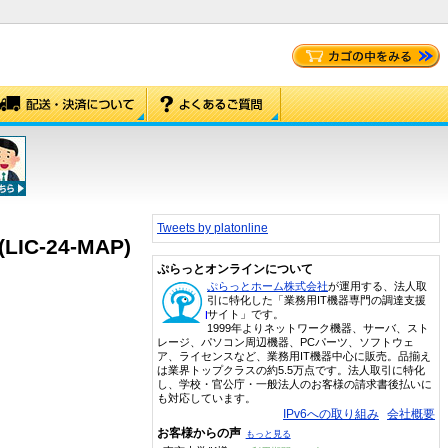
Tweets by platonline
-24-MAP)
ぷらっとオンラインについて
ぷらっとホーム株式会社
が運用する、法人取
引に特化した「業務用IT機器専門の調達支援
サイト」です。
1999年よりネットワーク機器、サーバ、スト
レージ、パソコン周辺機器、PCパーツ、ソフトウェ
ア、ライセンスなど、業務用IT機器中心に販売。品揃え
は業界トップクラスの約5.5万点です。法人取引に特化
し、学校・官公庁・一般法人のお客様の請求書後払いに
も対応しています。
IPv6への取り組み
会社概要
お客様からの声
もっと見る