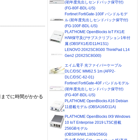
(初年度先出しセンドバック保守付)
(FG-80F-BDL-US)
Fortinet FortiGate-100F バンドルモデ
ル (初年度先出しセンドバック保守付)
(FG-100F-BDL-US)
PLAT'HOME OpenBlocks IoT FX1/E
H/W保守及びサブスクリプション1年付
属 (OBSFX1/E/D11/H1S1)
LENOVO 20X2SC8G00 ThinkPad L14
Gen2 (20X2SC8G00)
エイム電子 光ファイバーケーブル
DLC/DSC MM62.5 1m (AFP2-
DLC/DSC-62-01)
Fortinet FortiGate-40F バンドルモデル
(初年度先出しセンドバック保守付)
(FG-40F-BDL-US)
着までに時間がかかる
PLAT'HOME OpenBlocks A16 Debian
11搭載モデル (OBSA16/D11A)
PLAT'HOME OpenBlocks IX9 Windows
10 IoT Enterprise 2019 LTSC搭載
256GBモデル
(OBSIX9/W/L1809/256G)