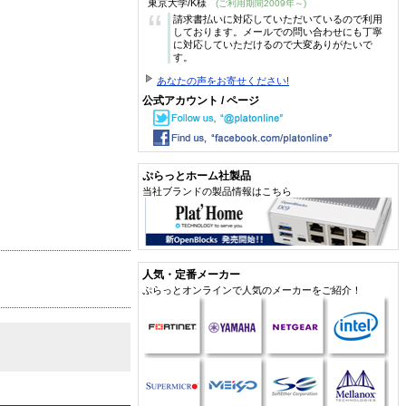
東京大学/K様
(ご利用期間2009年～)
“
請求書払いに対応していただいているので利用
しております。メールでの問い合わせにも丁寧
に対応していただけるので大変ありがたいで
す。
あなたの声をお寄せください!
公式アカウント / ページ
ぷらっとホーム社製品
当社ブランドの製品情報はこちら
人気・定番メーカー
ぷらっとオンラインで人気のメーカーをご紹介！