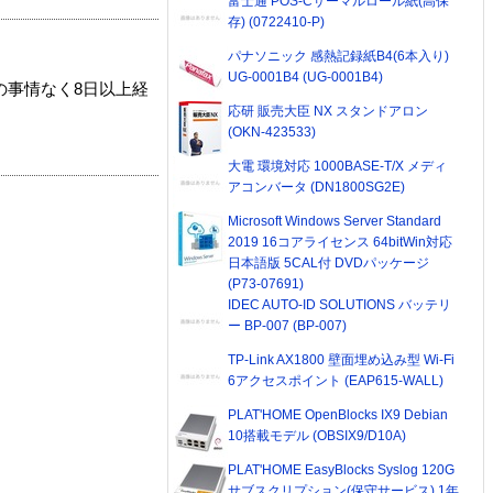
富士通 POS-Cサーマルロール紙(高保
存) (0722410-P)
パナソニック 感熱記録紙B4(6本入り)
UG-0001B4 (UG-0001B4)
の事情なく8日以上経
応研 販売大臣 NX スタンドアロン
(OKN-423533)
大電 環境対応 1000BASE-T/X メディ
アコンバータ (DN1800SG2E)
Microsoft Windows Server Standard
2019 16コアライセンス 64bitWin対応
日本語版 5CAL付 DVDパッケージ
(P73-07691)
IDEC AUTO-ID SOLUTIONS バッテリ
ー BP-007 (BP-007)
TP-Link AX1800 壁面埋め込み型 Wi-Fi
6アクセスポイント (EAP615-WALL)
PLAT'HOME OpenBlocks IX9 Debian
10搭載モデル (OBSIX9/D10A)
PLAT'HOME EasyBlocks Syslog 120G
サブスクリプション(保守サービス) 1年