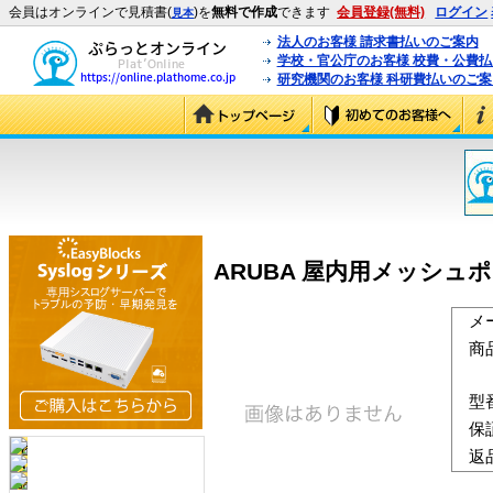
会員はオンラインで見積書(
)を
無料で作成
できます
会員登録(無料)
ログイン
見本
法人のお客様 請求書払いのご案内
学校・官公庁のお客様 校費・公費
研究機関のお客様 科研費払いのご案
ARUBA 屋内用メッシュポイ
メ
商
型
保
返