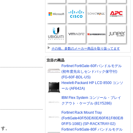
その他、多数のメーカー商品を取り扱ってます
注目の商品
Fortinet FortiGate-60Fバンドルモデル
(初年度先出しセンドバック保守付)
(FG-60F-BDL-US)
Hewlett-Packard HP LCD 8500 コンソ
ール (AF642A)
IBM Flex System コンソール・ブレイ
クアウト・ケーブル (81Y5286)
Fortinet Rack Mount Tray
(FortiGate40F/50E/60E/60F/61F/80E/8
0F/FS-108E) (SP-RACKTRAY-02)
ます。
Fortinet FortiGate-80F バンドルモデル