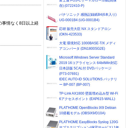
富士通 POS-Cサーマルロール紙(高保
存) (0722410-P)
パナソニック 感熱記録紙B4(6本入り)
UG-0001B4 (UG-0001B4)
の事情なく8日以上経
応研 販売大臣 NX スタンドアロン
(OKN-423533)
大電 環境対応 1000BASE-T/X メディ
アコンバータ (DN1800SG2E)
Microsoft Windows Server Standard
2019 16コアライセンス 64bitWin対応
日本語版 5CAL付 DVDパッケージ
(P73-07691)
IDEC AUTO-ID SOLUTIONS バッテリ
ー BP-007 (BP-007)
TP-Link AX1800 壁面埋め込み型 Wi-Fi
6アクセスポイント (EAP615-WALL)
PLAT'HOME OpenBlocks IX9 Debian
10搭載モデル (OBSIX9/D10A)
PLAT'HOME EasyBlocks Syslog 120G
サブスクリプション(保守サービス) 1年