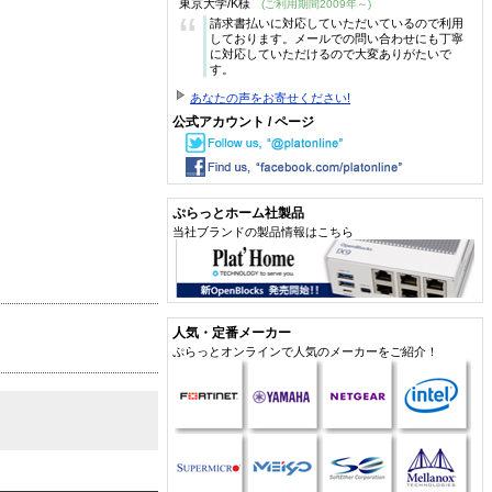
東京大学/K様
(ご利用期間2009年～)
“
請求書払いに対応していただいているので利用
しております。メールでの問い合わせにも丁寧
に対応していただけるので大変ありがたいで
す。
あなたの声をお寄せください!
公式アカウント / ページ
ぷらっとホーム社製品
当社ブランドの製品情報はこちら
人気・定番メーカー
ぷらっとオンラインで人気のメーカーをご紹介！