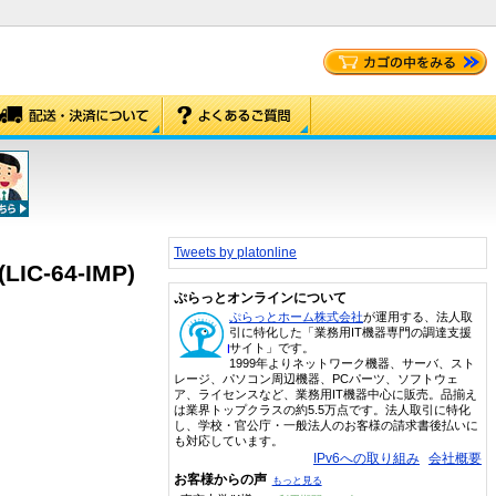
Tweets by platonline
-64-IMP)
ぷらっとオンラインについて
ぷらっとホーム株式会社
が運用する、法人取
引に特化した「業務用IT機器専門の調達支援
サイト」です。
1999年よりネットワーク機器、サーバ、スト
レージ、パソコン周辺機器、PCパーツ、ソフトウェ
ア、ライセンスなど、業務用IT機器中心に販売。品揃え
は業界トップクラスの約5.5万点です。法人取引に特化
し、学校・官公庁・一般法人のお客様の請求書後払いに
も対応しています。
IPv6への取り組み
会社概要
お客様からの声
もっと見る