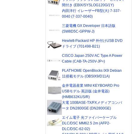
間付き (EBIX/SYSLOG120G/1Y)
内田洋行 イレーザーFB型(大) 7-337-
0040 (7-337-0040)
三菱電機 GX Developer 日本語版
(SW8D5C-GPPW-J)
Hewlett-Packard HP 外付けUSB DVD
ドライブ (701498-B21)
CISCO Japan 250V AC Type A Power
Cable (CAB-TA-250V-JP=)
PLAT'HOME OpenBlocks IX9 Debian
11搭載モデル (OBSIX9/D11A)
金井電器産業 MINI KEYBOARD Pro
USBモデル 英語版 (金井電器)
(HMB632KUS/R)
大電 100BASE-TX/FXメディアコンバ
ータ DN2800GE (DN2800GE)
エイム電子 光ファイバーケーブル
DLC/DSC MM62.5 2m (AFP2-
DLC/DSC-62-02)