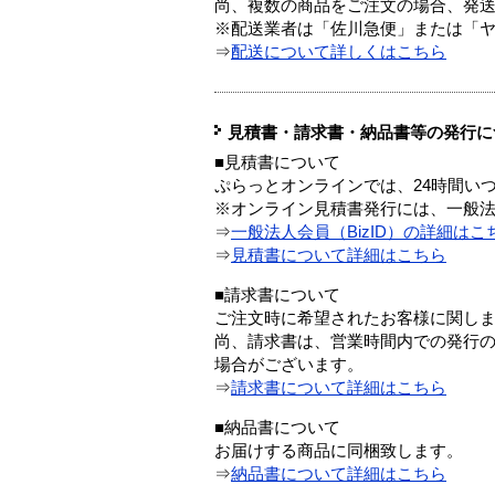
尚、複数の商品をご注文の場合、発
※配送業者は「佐川急便」または「
⇒
配送について詳しくはこちら
見積書・請求書・納品書等の発行に
■見積書について
ぷらっとオンラインでは、24時間い
※オンライン見積書発行には、一般法人
⇒
一般法人会員（BizID）の詳細はこ
⇒
見積書について詳細はこちら
■請求書について
ご注文時に希望されたお客様に関し
尚、請求書は、営業時間内での発行
場合がございます。
⇒
請求書について詳細はこちら
■納品書について
お届けする商品に同梱致します。
⇒
納品書について詳細はこちら