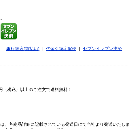
す。
｜
銀行振込(前払い)
｜
代金引換宅配便
｜
セブンイレブン決済
00円（税込）以上のご注文で送料無料！
ては、各商品詳細に記載されている発送日にて当社より発送いたし