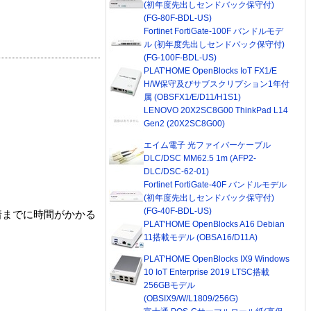
(初年度先出しセンドバック保守付)
(FG-80F-BDL-US)
Fortinet FortiGate-100F バンドルモデ
ル (初年度先出しセンドバック保守付)
(FG-100F-BDL-US)
PLAT'HOME OpenBlocks IoT FX1/E
H/W保守及びサブスクリプション1年付
属 (OBSFX1/E/D11/H1S1)
LENOVO 20X2SC8G00 ThinkPad L14
Gen2 (20X2SC8G00)
エイム電子 光ファイバーケーブル
DLC/DSC MM62.5 1m (AFP2-
DLC/DSC-62-01)
Fortinet FortiGate-40F バンドルモデル
(初年度先出しセンドバック保守付)
(FG-40F-BDL-US)
着までに時間がかかる
PLAT'HOME OpenBlocks A16 Debian
11搭載モデル (OBSA16/D11A)
PLAT'HOME OpenBlocks IX9 Windows
10 IoT Enterprise 2019 LTSC搭載
256GBモデル
(OBSIX9/W/L1809/256G)