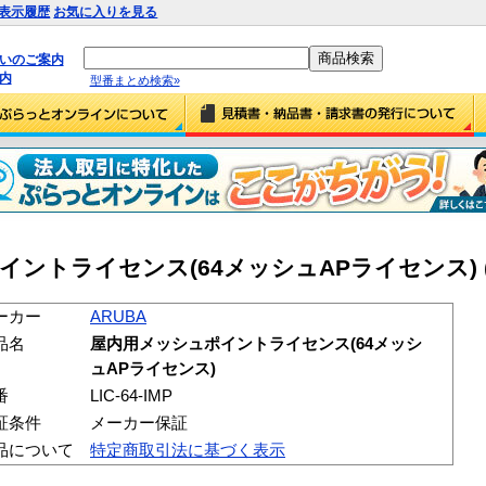
表示履歴
お気に入りを見る
払いのご案内
内
型番まとめ検索»
ントライセンス(64メッシュAPライセンス) (LIC
ーカー
ARUBA
品名
屋内用メッシュポイントライセンス(64メッシ
ュAPライセンス)
番
LIC-64-IMP
証条件
メーカー保証
品について
特定商取引法に基づく表示