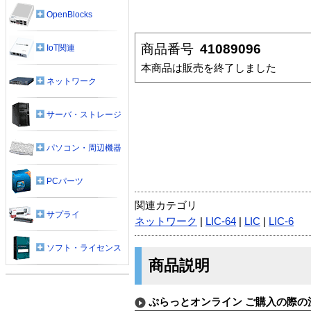
OpenBlocks
商品番号
41089096
IoT関連
本商品は販売を終了しました
ネットワーク
サーバ・ストレージ
パソコン・周辺機器
PCパーツ
関連カテゴリ
サプライ
ネットワーク
|
LIC-64
|
LIC
|
LIC-6
ソフト・ライセンス
商品説明
ぷらっとオンライン ご購入の際の