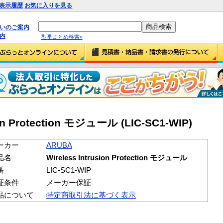
表示履歴
お気に入りを見る
払いのご案内
内
型番まとめ検索»
ion Protection モジュール (LIC-SC1-WIP)
ーカー
ARUBA
品名
Wireless Intrusion Protection モジュール
番
LIC-SC1-WIP
証条件
メーカー保証
品について
特定商取引法に基づく表示