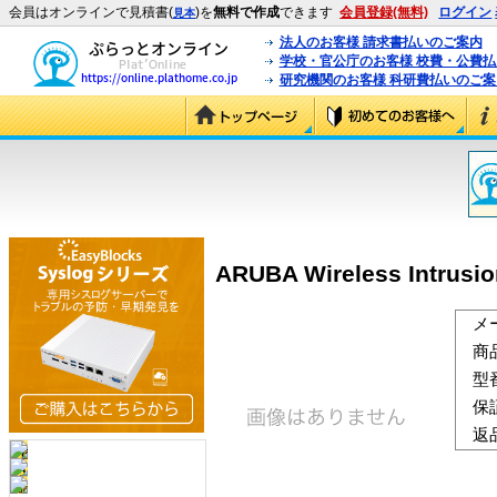
会員はオンラインで見積書(
)を
無料で作成
できます
会員登録(無料)
ログイン
見本
法人のお客様 請求書払いのご案内
学校・官公庁のお客様 校費・公費
研究機関のお客様 科研費払いのご案
ARUBA Wireless Intrus
メ
商
型
保
返