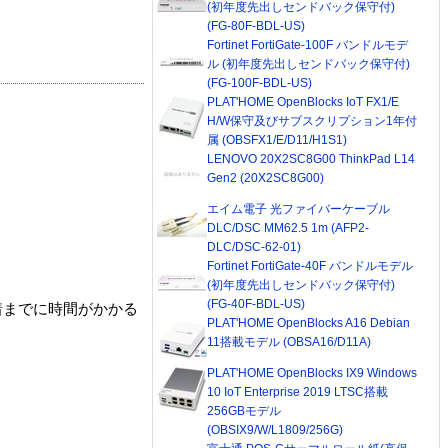
(初年度先出しセンドバック保守付)
(FG-80F-BDL-US)
Fortinet FortiGate-100F バンドルモデ
ル (初年度先出しセンドバック保守付)
(FG-100F-BDL-US)
PLAT'HOME OpenBlocks IoT FX1/E
H/W保守及びサブスクリプション1年付
属 (OBSFX1/E/D11/H1S1)
LENOVO 20X2SC8G00 ThinkPad L14
Gen2 (20X2SC8G00)
エイム電子 光ファイバーケーブル
DLC/DSC MM62.5 1m (AFP2-
DLC/DSC-62-01)
Fortinet FortiGate-40F バンドルモデル
(初年度先出しセンドバック保守付)
(FG-40F-BDL-US)
着までに時間がかかる
PLAT'HOME OpenBlocks A16 Debian
11搭載モデル (OBSA16/D11A)
PLAT'HOME OpenBlocks IX9 Windows
10 IoT Enterprise 2019 LTSC搭載
256GBモデル
(OBSIX9/W/L1809/256G)