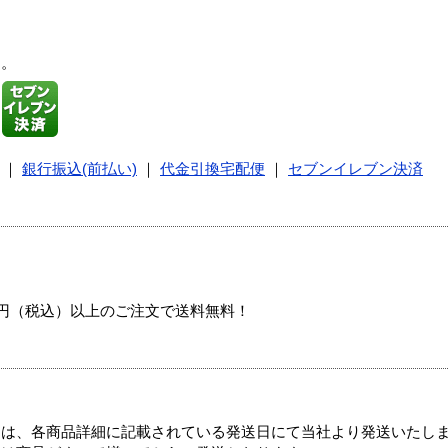
す。
｜
銀行振込(前払い)
｜
代金引換宅配便
｜
セブンイレブン決済
00円（税込）以上のご注文で送料無料！
ては、各商品詳細に記載されている発送日にて当社より発送いたし