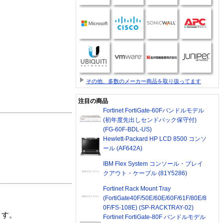
その他、多数のメーカー商品を取り扱ってます
注目の商品
Fortinet FortiGate-60Fバンドルモデル
(初年度先出しセンドバック保守付)
(FG-60F-BDL-US)
Hewlett-Packard HP LCD 8500 コンソ
ール (AF642A)
IBM Flex System コンソール・ブレイ
クアウト・ケーブル (81Y5286)
Fortinet Rack Mount Tray
(FortiGate40F/50E/60E/60F/61F/80E/8
0F/FS-108E) (SP-RACKTRAY-02)
ます。
Fortinet FortiGate-80F バンドルモデル