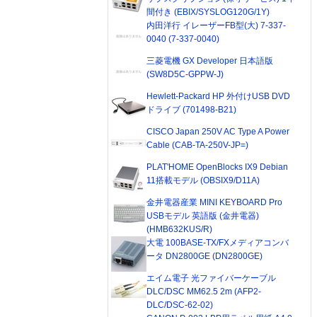
間付き (EBIX/SYSLOG120G/1Y)
内田洋行 イレーザーFB型(大) 7-337-
0040 (7-337-0040)
三菱電機 GX Developer 日本語版
(SW8D5C-GPPW-J)
Hewlett-Packard HP 外付けUSB DVD
ドライブ (701498-B21)
CISCO Japan 250V AC Type A Power
Cable (CAB-TA-250V-JP=)
PLAT'HOME OpenBlocks IX9 Debian
11搭載モデル (OBSIX9/D11A)
金井電器産業 MINI KEYBOARD Pro
USBモデル 英語版 (金井電器)
(HMB632KUS/R)
大電 100BASE-TX/FXメディアコンバ
ータ DN2800GE (DN2800GE)
エイム電子 光ファイバーケーブル
DLC/DSC MM62.5 2m (AFP2-
DLC/DSC-62-02)