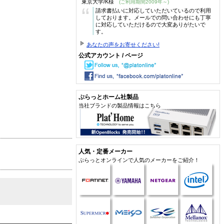
東京大学/K様
(ご利用期間2009年～)
“
請求書払いに対応していただいているので利用
しております。メールでの問い合わせにも丁寧
に対応していただけるので大変ありがたいで
す。
あなたの声をお寄せください!
公式アカウント / ページ
ぷらっとホーム社製品
当社ブランドの製品情報はこちら
人気・定番メーカー
ぷらっとオンラインで人気のメーカーをご紹介！