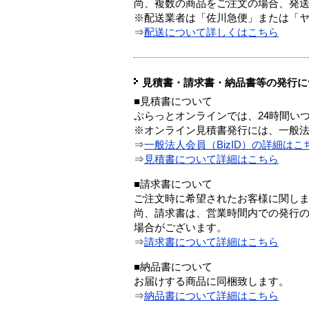
尚、複数の商品をご注文の場合、発
※配送業者は「佐川急便」または「
⇒
配送について詳しくはこちら
見積書・請求書・納品書等の発行に
■見積書について
ぷらっとオンラインでは、24時間い
※オンライン見積書発行には、一般法人
⇒
一般法人会員（BizID）の詳細はこ
⇒
見積書について詳細はこちら
■請求書について
ご注文時に希望されたお客様に関し
尚、請求書は、営業時間内での発行
場合がございます。
⇒
請求書について詳細はこちら
■納品書について
お届けする商品に同梱致します。
⇒
納品書について詳細はこちら