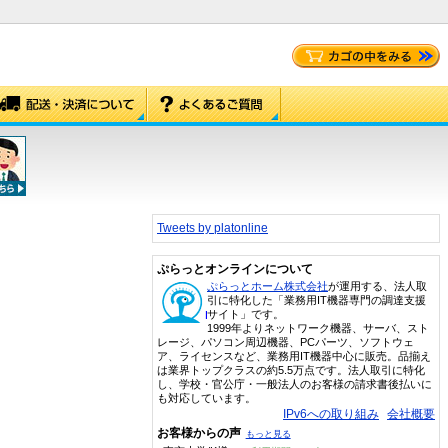
Tweets by platonline
ぷらっとオンラインについて
ぷらっとホーム株式会社
が運用する、法人取
引に特化した「業務用IT機器専門の調達支援
サイト」です。
1999年よりネットワーク機器、サーバ、スト
レージ、パソコン周辺機器、PCパーツ、ソフトウェ
ア、ライセンスなど、業務用IT機器中心に販売。品揃え
は業界トップクラスの約5.5万点です。法人取引に特化
し、学校・官公庁・一般法人のお客様の請求書後払いに
も対応しています。
IPv6への取り組み
会社概要
お客様からの声
もっと見る