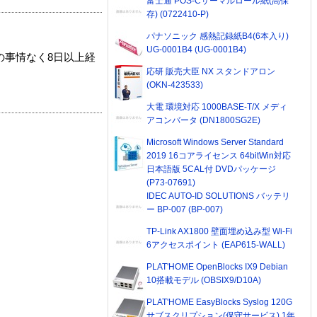
富士通 POS-Cサーマルロール紙(高保
存) (0722410-P)
パナソニック 感熱記録紙B4(6本入り)
UG-0001B4 (UG-0001B4)
の事情なく8日以上経
応研 販売大臣 NX スタンドアロン
(OKN-423533)
大電 環境対応 1000BASE-T/X メディ
アコンバータ (DN1800SG2E)
Microsoft Windows Server Standard
2019 16コアライセンス 64bitWin対応
日本語版 5CAL付 DVDパッケージ
(P73-07691)
IDEC AUTO-ID SOLUTIONS バッテリ
ー BP-007 (BP-007)
TP-Link AX1800 壁面埋め込み型 Wi-Fi
6アクセスポイント (EAP615-WALL)
PLAT'HOME OpenBlocks IX9 Debian
10搭載モデル (OBSIX9/D10A)
PLAT'HOME EasyBlocks Syslog 120G
サブスクリプション(保守サービス) 1年