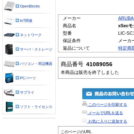
OpenBlocks
メーカー
ARUBA
IoT関連
商品名
xSec
型番
LIC-SC
ネットワーク
保証条件
メーカ
返品について
特定商
サーバ・ストレージ
商品番号
41089056
パソコン・周辺機器
本商品は販売を終了しました
PCパーツ
サプライ
このページを印刷する
ソフト・ライセンス
メールでURLを送る
お気に入りに追加する
このページのURL