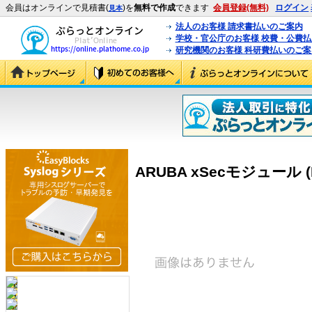
会員はオンラインで見積書(
)を
無料で作成
できます
会員登録(無料)
ログイン
見本
法人のお客様 請求書払いのご案内
学校・官公庁のお客様 校費・公費
研究機関のお客様 科研費払いのご案
ARUBA xSecモジュール (LI