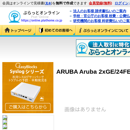
会員はオンラインで見積書(
)を
無料で作成
できます
会員登録(無料)
ログイン
見本
法人のお客様 請求書払いのご案内
学校・官公庁のお客様 校費・公費
研究機関のお客様 科研費払いのご案
ARUBA Aruba 2xGE/24FE 