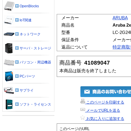
OpenBlocks
メーカー
ARUBA
IoT関連
商品名
Aruba 2x
型番
LC-2G24
ネットワーク
保証条件
メーカー
返品について
特定商取
サーバ・ストレージ
商品番号
41089047
パソコン・周辺機器
本商品は販売を終了しました
PCパーツ
サプライ
このページを印刷する
ソフト・ライセンス
メールでURLを送る
お気に入りに追加する
このページのURL