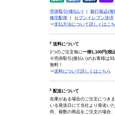
売掛取引(後払い)
｜
銀行振込(後
換宅配便
｜
セブンイレブン決済
⇒
支払方法について詳しくはこ
送料について
1つのご注文毎に
一律1,100円(税
※売掛取引(後払い)のお客様は33
無料！
⇒
送料について詳しくはこちら
配送について
在庫がある場合のご注文につき
いる発送日にて当社より発送い
尚、複数の商品をご注文の場合