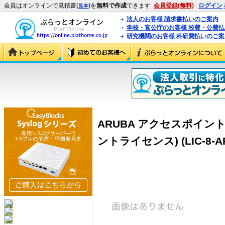
会員はオンラインで見積書(
)を
無料で作成
できます
会員登録(無料)
ログイン
見本
法人のお客様 請求書払いのご案内
学校・官公庁のお客様 校費・公費
研究機関のお客様 科研費払いのご案
ARUBA アクセスポイン
ントライセンス) (LIC-8-A