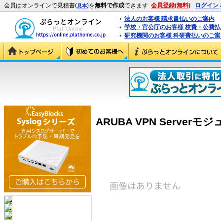
会員はオンラインで見積書(
)を
無料で作成
できます
会員登録(無料)
ログイン
見本
法人のお客様 請求書払いのご案内
学校・官公庁のお客様 校費・公費
研究機関のお客様 科研費払いのご案
ARUBA VPN Serverモジュ