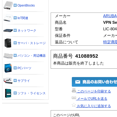
OpenBlocks
メーカー
ARUBA
IoT関連
商品名
VPN S
型番
LIC-80
ネットワーク
保証条件
メーカ
返品について
特定商
サーバ・ストレージ
商品番号
41088952
パソコン・周辺機器
本商品は販売を終了しました
PCパーツ
サプライ
このページを印刷する
ソフト・ライセンス
メールでURLを送る
お気に入りに追加する
このページのURL