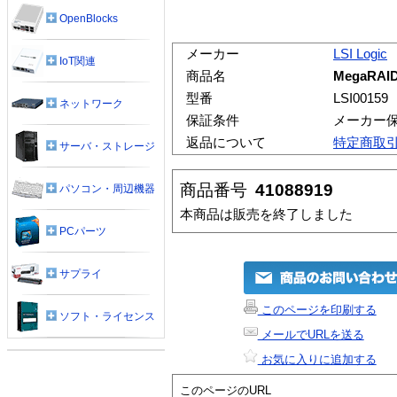
OpenBlocks
メーカー
LSI Logic
IoT関連
商品名
MegaRAID
型番
LSI00159
ネットワーク
保証条件
メーカー
返品について
特定商取
サーバ・ストレージ
商品番号
41088919
パソコン・周辺機器
本商品は販売を終了しました
PCパーツ
サプライ
このページを印刷する
ソフト・ライセンス
メールでURLを送る
お気に入りに追加する
このページのURL