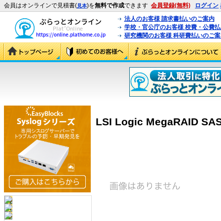
会員はオンラインで見積書(
)を
無料で作成
できます
会員登録(無料)
ログイン
見本
法人のお客様 請求書払いのご案内
学校・官公庁のお客様 校費・公費
研究機関のお客様 科研費払いのご案
LSI Logic MegaRAID SAS