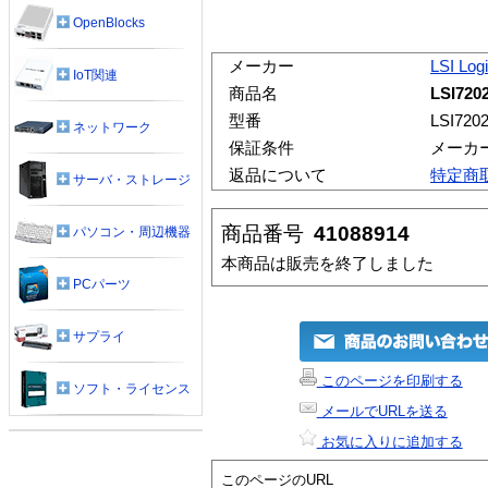
OpenBlocks
メーカー
LSI Log
IoT関連
商品名
LSI720
型番
LSI720
ネットワーク
保証条件
メーカ
返品について
特定商
サーバ・ストレージ
商品番号
41088914
パソコン・周辺機器
本商品は販売を終了しました
PCパーツ
サプライ
このページを印刷する
ソフト・ライセンス
メールでURLを送る
お気に入りに追加する
このページのURL