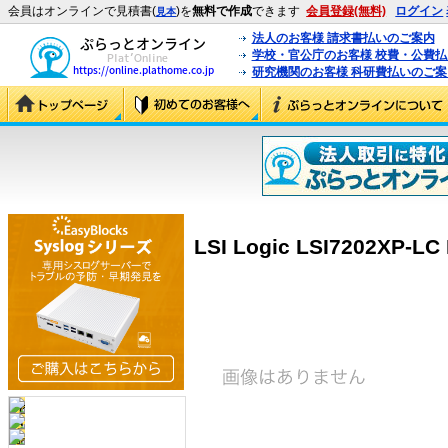
会員はオンラインで見積書(
)を
無料で作成
できます
会員登録(無料)
ログイン
見本
法人のお客様 請求書払いのご案内
学校・官公庁のお客様 校費・公費
研究機関のお客様 科研費払いのご案
LSI Logic LSI7202XP-LC 