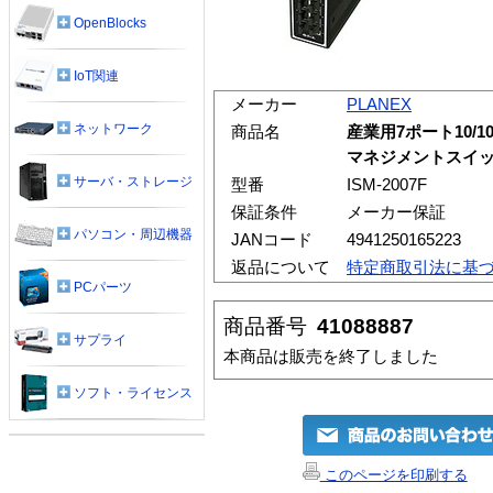
OpenBlocks
IoT関連
メーカー
PLANEX
ネットワーク
商品名
産業用7ポート10/100
マネジメントスイ
サーバ・ストレージ
型番
ISM-2007F
保証条件
メーカー保証
パソコン・周辺機器
JANコード
4941250165223
返品について
特定商取引法に基
PCパーツ
商品番号
41088887
サプライ
本商品は販売を終了しました
ソフト・ライセンス
このページを印刷する