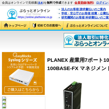
会員はオンラインで見積書(
)を
無料で作成
できます
会員登録(無料)
ログイン
見本
法人のお客様 請求書払いのご案内
学校・官公庁のお客様 校費・公費
研究機関のお客様 科研費払いのご案
PLANEX 産業用7ポート10/
100BASE-FX マネジメント