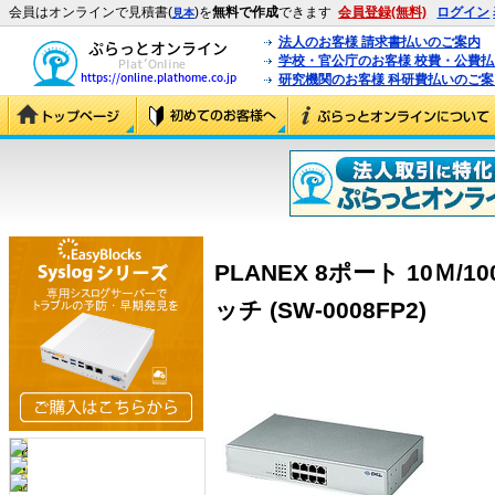
会員はオンラインで見積書(
)を
無料で作成
できます
会員登録(無料)
ログイン
見本
法人のお客様 請求書払いのご案内
学校・官公庁のお客様 校費・公費
研究機関のお客様 科研費払いのご案
PLANEX 8ポート 10Ｍ/
ッチ (SW-0008FP2)