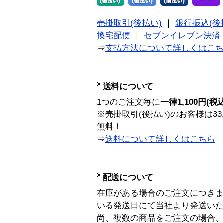
売掛取引(後払い)
｜
銀行振込(後
換宅配便
｜
セブンイレブン決済
⇒
支払方法について詳しくはこ
送料について
1つのご注文毎に
一律1,100円(税
※売掛取引(後払い)のお客様は33
無料！
⇒
送料について詳しくはこちら
配送について
在庫がある場合のご注文につき
いる発送日にて当社より発送い
尚、複数の商品をご注文の場合