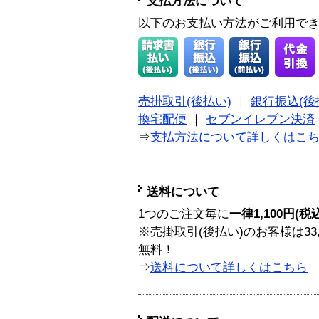
支払方法について
以下のお支払い方法がご利用で
売掛取引(後払い)
｜
銀行振込(後
換宅配便
｜
セブンイレブン決済
⇒
支払方法について詳しくはこ
送料について
1つのご注文毎に
一律1,100円(税
※売掛取引(後払い)のお客様は33
無料！
⇒
送料について詳しくはこちら