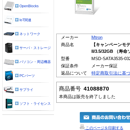
OpenBlocks
IoT関連
ネットワーク
メーカー
Mtron
商品名
【キャンペーンモデル】
サーバ・ストレージ
II/3.5/32GB 
型番
MSD-SATA3535-03
パソコン・周辺機器
保証条件
メーカー保証
返品について
特定商取引法に基
PCパーツ
商品番号
41088870
サプライ
本商品は販売を終了しました
ソフト・ライセンス
このページを印刷する