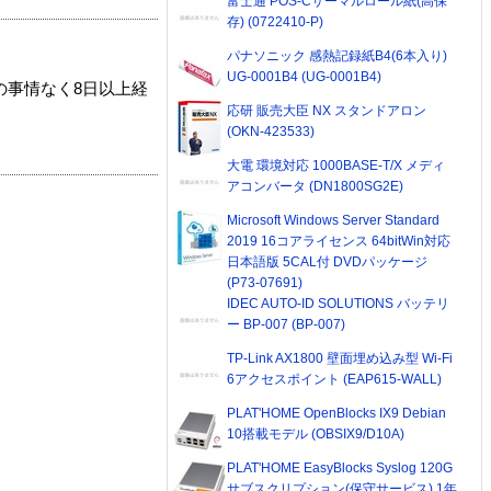
富士通 POS-Cサーマルロール紙(高保
存) (0722410-P)
パナソニック 感熱記録紙B4(6本入り)
UG-0001B4 (UG-0001B4)
の事情なく8日以上経
応研 販売大臣 NX スタンドアロン
(OKN-423533)
大電 環境対応 1000BASE-T/X メディ
アコンバータ (DN1800SG2E)
Microsoft Windows Server Standard
2019 16コアライセンス 64bitWin対応
日本語版 5CAL付 DVDパッケージ
(P73-07691)
IDEC AUTO-ID SOLUTIONS バッテリ
ー BP-007 (BP-007)
TP-Link AX1800 壁面埋め込み型 Wi-Fi
6アクセスポイント (EAP615-WALL)
PLAT'HOME OpenBlocks IX9 Debian
10搭載モデル (OBSIX9/D10A)
PLAT'HOME EasyBlocks Syslog 120G
サブスクリプション(保守サービス) 1年