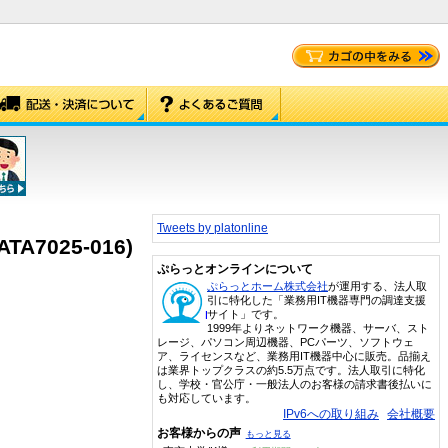
Tweets by platonline
TA7025-016)
ぷらっとオンラインについて
ぷらっとホーム株式会社
が運用する、法人取
引に特化した「業務用IT機器専門の調達支援
サイト」です。
1999年よりネットワーク機器、サーバ、スト
レージ、パソコン周辺機器、PCパーツ、ソフトウェ
ア、ライセンスなど、業務用IT機器中心に販売。品揃え
は業界トップクラスの約5.5万点です。法人取引に特化
し、学校・官公庁・一般法人のお客様の請求書後払いに
も対応しています。
IPv6への取り組み
会社概要
お客様からの声
もっと見る