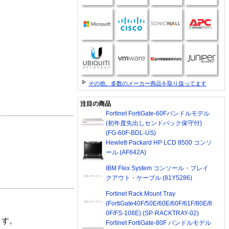
その他、多数のメーカー商品を取り扱ってます
注目の商品
Fortinet FortiGate-60Fバンドルモデル
(初年度先出しセンドバック保守付)
(FG-60F-BDL-US)
Hewlett-Packard HP LCD 8500 コンソ
ール (AF642A)
IBM Flex System コンソール・ブレイ
クアウト・ケーブル (81Y5286)
Fortinet Rack Mount Tray
(FortiGate40F/50E/60E/60F/61F/80E/8
0F/FS-108E) (SP-RACKTRAY-02)
ます。
Fortinet FortiGate-80F バンドルモデル