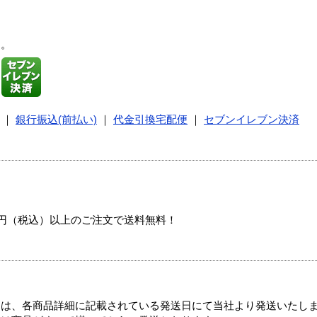
す。
｜
銀行振込(前払い)
｜
代金引換宅配便
｜
セブンイレブン決済
00円（税込）以上のご注文で送料無料！
ては、各商品詳細に記載されている発送日にて当社より発送いたし