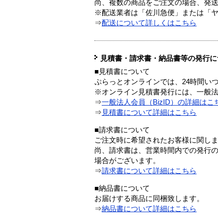
尚、複数の商品をご注文の場合、発
※配送業者は「佐川急便」または「
⇒
配送について詳しくはこちら
見積書・請求書・納品書等の発行に
■見積書について
ぷらっとオンラインでは、24時間い
※オンライン見積書発行には、一般法人
⇒
一般法人会員（BizID）の詳細はこ
⇒
見積書について詳細はこちら
■請求書について
ご注文時に希望されたお客様に関し
尚、請求書は、営業時間内での発行
場合がございます。
⇒
請求書について詳細はこちら
■納品書について
お届けする商品に同梱致します。
⇒
納品書について詳細はこちら