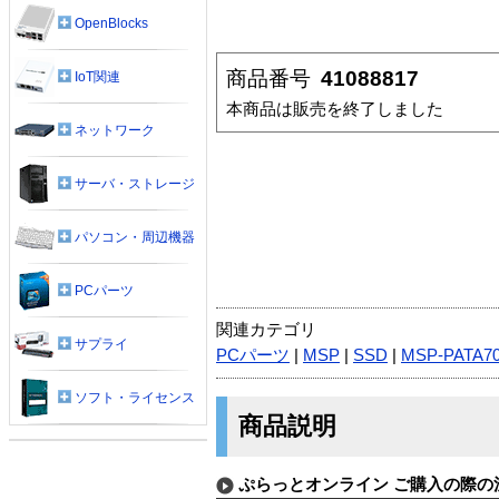
OpenBlocks
商品番号
41088817
IoT関連
本商品は販売を終了しました
ネットワーク
サーバ・ストレージ
パソコン・周辺機器
PCパーツ
関連カテゴリ
サプライ
PCパーツ
|
MSP
|
SSD
|
MSP-PATA7
ソフト・ライセンス
商品説明
ぷらっとオンライン ご購入の際の