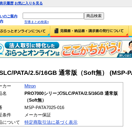
表示履歴
お気に入りを見る
払いのご案内
内
型番まとめ検索»
LC/PATA/2.5/16GB 通常版（Soft無） (MSP-PA
ーカー
Mtron
品名
PRO7000シリーズ/SLC/PATA/2.5/16GB 通常版
（Soft無）
番
MSP-PATA7025-016
証条件
メーカー保証
品について
特定商取引法に基づく表示