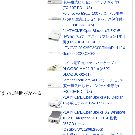
(初年度先出しセンドバック保守付)
(FG-80F-BDL-US)
Fortinet FortiGate-100F バンドルモデ
ル (初年度先出しセンドバック保守付)
(FG-100F-BDL-US)
PLAT'HOME OpenBlocks IoT FX1/E
H/W保守及びサブスクリプション1年付
属 (OBSFX1/E/D11/H1S1)
LENOVO 20X2SC8G00 ThinkPad L14
Gen2 (20X2SC8G00)
エイム電子 光ファイバーケーブル
DLC/DSC MM62.5 1m (AFP2-
DLC/DSC-62-01)
Fortinet FortiGate-40F バンドルモデル
(初年度先出しセンドバック保守付)
(FG-40F-BDL-US)
着までに時間がかかる
PLAT'HOME OpenBlocks A16 Debian
11搭載モデル (OBSA16/D11A)
PLAT'HOME OpenBlocks IX9 Windows
10 IoT Enterprise 2019 LTSC搭載
256GBモデル
(OBSIX9/W/L1809/256G)