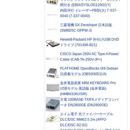
間付き (EBIX/SYSLOG120G/1Y)
内田洋行 イレーザーFB型(大) 7-337-
0040 (7-337-0040)
三菱電機 GX Developer 日本語版
(SW8D5C-GPPW-J)
Hewlett-Packard HP 外付けUSB DVD
ドライブ (701498-B21)
CISCO Japan 250V AC Type A Power
Cable (CAB-TA-250V-JP=)
PLAT'HOME OpenBlocks IX9 Debian
11搭載モデル (OBSIX9/D11A)
金井電器産業 MINI KEYBOARD Pro
USBモデル 英語版 (金井電器)
(HMB632KUS/R)
大電 100BASE-TX/FXメディアコンバ
ータ DN2800GE (DN2800GE)
エイム電子 光ファイバーケーブル
DLC/DSC MM62.5 2m (AFP2-
DLC/DSC-62-02)