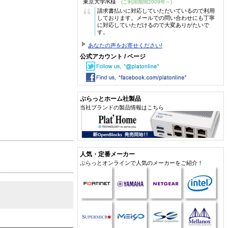
東京大学/K様
(ご利用期間2009年～)
“
請求書払いに対応していただいているので利用
しております。メールでの問い合わせにも丁寧
に対応していただけるので大変ありがたいで
す。
あなたの声をお寄せください!
公式アカウント / ページ
ぷらっとホーム社製品
当社ブランドの製品情報はこちら
人気・定番メーカー
ぷらっとオンラインで人気のメーカーをご紹介！