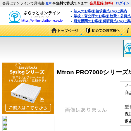
会員はオンラインで見積書(
)を
無料で作成
できます
会員登録(無料)
ログイン
見本
法人のお客様 請求書払いのご案内
学校・官公庁のお客様 校費・公費
研究機関のお客様 科研費払いのご案
Mtron PRO7000シリーズ/S
メ
商
型
保
返