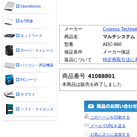
OpenBlocks
IoT関連
メーカー
Cypress Technol
ネットワーク
商品名
マルチシステム ビ
型番
ADC-660
サーバ・ストレージ
保証条件
メーカー保証
返品について
特定商取引法に
パソコン・周辺機器
商品番号
41088801
PCパーツ
本商品は販売を終了しました
サプライ
ソフト・ライセンス
このページを印刷する
メールでURLを送る
お気に入りに追加する