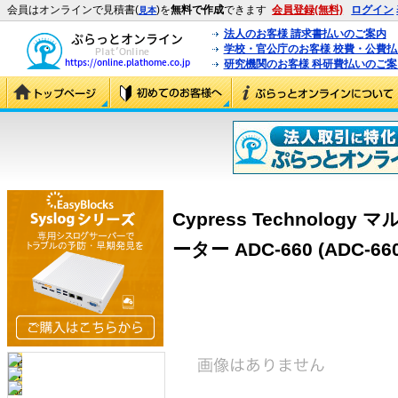
会員はオンラインで見積書(
)を
無料で作成
できます
会員登録(無料)
ログイン
見本
法人のお客様 請求書払いのご案内
学校・官公庁のお客様 校費・公費
研究機関のお客様 科研費払いのご案
Cypress Technolo
ーター ADC-660 (ADC-660