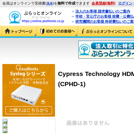
会員はオンラインで見積書(
)を
無料で作成
できます
会員登録(無料)
ログイン
見本
法人のお客様 請求書払いのご案内
学校・官公庁のお客様 校費・公費
研究機関のお客様 科研費払いのご案
Cypress Technology 
(CPHD-1)