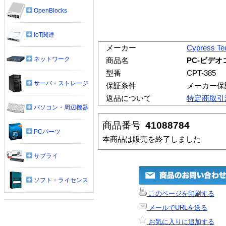
OpenBlocks
IoT関連
メーカー
Cypress Te
ネットワーク
商品名
PC-ビデオ
型番
CPT-385
サーバ・ストレージ
保証条件
メーカー保
返品について
特定商取引
パソコン・周辺機器
商品番号
41088784
PCパーツ
本商品は販売を終了しました
サプライ
ソフト・ライセンス
このページを印刷する
メールでURLを送る
お気に入りに追加する