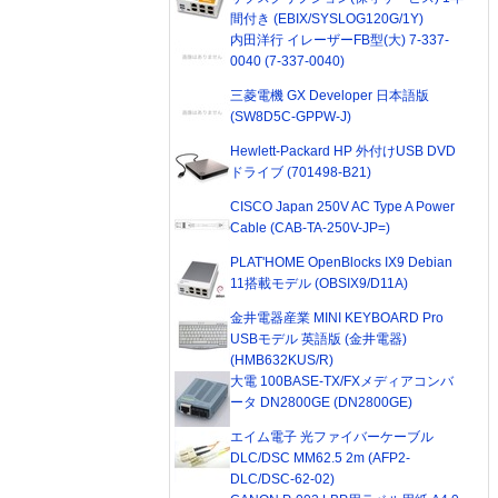
間付き (EBIX/SYSLOG120G/1Y)
内田洋行 イレーザーFB型(大) 7-337-
0040 (7-337-0040)
三菱電機 GX Developer 日本語版
(SW8D5C-GPPW-J)
Hewlett-Packard HP 外付けUSB DVD
ドライブ (701498-B21)
CISCO Japan 250V AC Type A Power
Cable (CAB-TA-250V-JP=)
PLAT'HOME OpenBlocks IX9 Debian
11搭載モデル (OBSIX9/D11A)
金井電器産業 MINI KEYBOARD Pro
USBモデル 英語版 (金井電器)
(HMB632KUS/R)
大電 100BASE-TX/FXメディアコンバ
ータ DN2800GE (DN2800GE)
エイム電子 光ファイバーケーブル
DLC/DSC MM62.5 2m (AFP2-
DLC/DSC-62-02)