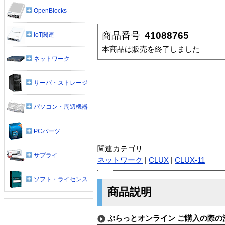
OpenBlocks
商品番号
41088765
IoT関連
本商品は販売を終了しました
ネットワーク
サーバ・ストレージ
パソコン・周辺機器
PCパーツ
関連カテゴリ
サプライ
ネットワーク
|
CLUX
|
CLUX-11
ソフト・ライセンス
商品説明
ぷらっとオンライン ご購入の際の