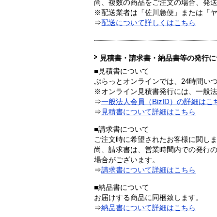
尚、複数の商品をご注文の場合、発
※配送業者は「佐川急便」または「
⇒
配送について詳しくはこちら
見積書・請求書・納品書等の発行に
■見積書について
ぷらっとオンラインでは、24時間い
※オンライン見積書発行には、一般法人
⇒
一般法人会員（BizID）の詳細はこ
⇒
見積書について詳細はこちら
■請求書について
ご注文時に希望されたお客様に関し
尚、請求書は、営業時間内での発行
場合がございます。
⇒
請求書について詳細はこちら
■納品書について
お届けする商品に同梱致します。
⇒
納品書について詳細はこちら