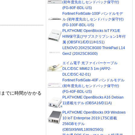
(初年度先出しセンドバック保守付)
(FG-80F-BDL-US)
Fortinet FortiGate-100F バンドルモデ
ル (初年度先出しセンドバック保守付)
(FG-100F-BDL-US)
PLAT'HOME OpenBlocks IoT FX1/E
H/W保守及びサブスクリプション1年付
属 (OBSFX1/E/D11/H1S1)
LENOVO 20X2SC8G00 ThinkPad L14
Gen2 (20X2SC8G00)
エイム電子 光ファイバーケーブル
DLC/DSC MM62.5 1m (AFP2-
DLC/DSC-62-01)
Fortinet FortiGate-40F バンドルモデル
(初年度先出しセンドバック保守付)
(FG-40F-BDL-US)
着までに時間がかかる
PLAT'HOME OpenBlocks A16 Debian
11搭載モデル (OBSA16/D11A)
PLAT'HOME OpenBlocks IX9 Windows
10 IoT Enterprise 2019 LTSC搭載
256GBモデル
(OBSIX9/W/L1809/256G)