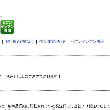
す。
｜
銀行振込(前払い)
｜
代金引換宅配便
｜
セブンイレブン決済
00円（税込）以上のご注文で送料無料！
ては、各商品詳細に記載されている発送日にて当社より発送いたし