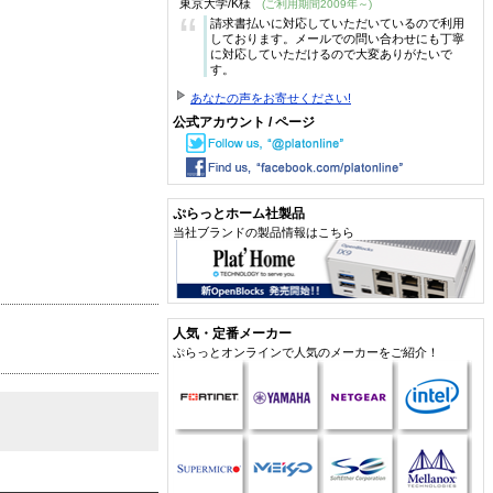
東京大学/K様
(ご利用期間2009年～)
“
請求書払いに対応していただいているので利用
しております。メールでの問い合わせにも丁寧
に対応していただけるので大変ありがたいで
す。
あなたの声をお寄せください!
公式アカウント / ページ
ぷらっとホーム社製品
当社ブランドの製品情報はこちら
人気・定番メーカー
ぷらっとオンラインで人気のメーカーをご紹介！