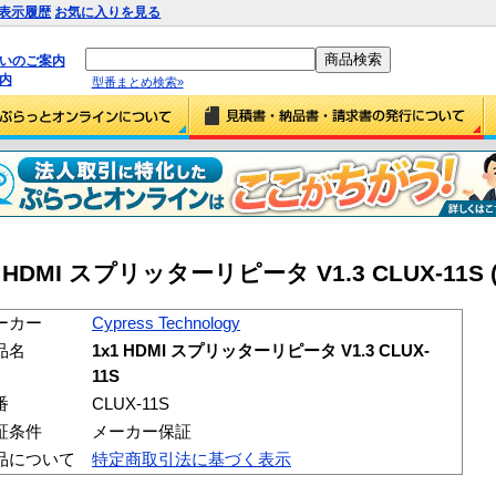
表示履歴
お気に入りを見る
払いのご案内
内
型番まとめ検索»
1×1 HDMI スプリッターリピータ V1.3 CLUX-11S (
ーカー
Cypress Technology
品名
1x1 HDMI スプリッターリピータ V1.3 CLUX-
11S
番
CLUX-11S
証条件
メーカー保証
品について
特定商取引法に基づく表示