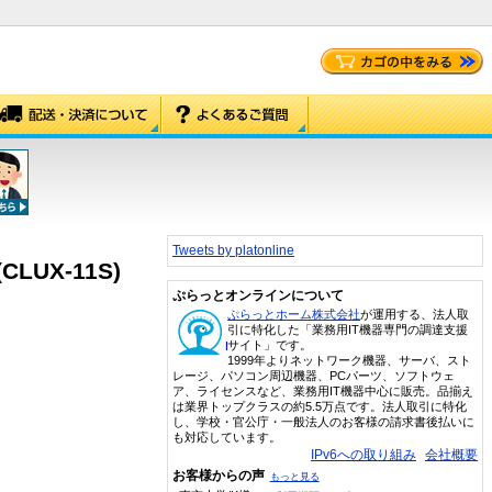
Tweets by platonline
CLUX-11S)
ぷらっとオンラインについて
ぷらっとホーム株式会社
が運用する、法人取
引に特化した「業務用IT機器専門の調達支援
サイト」です。
1999年よりネットワーク機器、サーバ、スト
レージ、パソコン周辺機器、PCパーツ、ソフトウェ
ア、ライセンスなど、業務用IT機器中心に販売。品揃え
は業界トップクラスの約5.5万点です。法人取引に特化
し、学校・官公庁・一般法人のお客様の請求書後払いに
も対応しています。
IPv6への取り組み
会社概要
お客様からの声
もっと見る