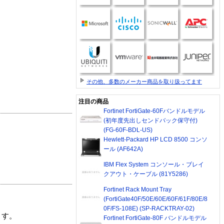
その他、多数のメーカー商品を取り扱ってます
注目の商品
Fortinet FortiGate-60Fバンドルモデル
(初年度先出しセンドバック保守付)
(FG-60F-BDL-US)
Hewlett-Packard HP LCD 8500 コンソ
ール (AF642A)
IBM Flex System コンソール・ブレイ
クアウト・ケーブル (81Y5286)
Fortinet Rack Mount Tray
(FortiGate40F/50E/60E/60F/61F/80E/8
0F/FS-108E) (SP-RACKTRAY-02)
ます。
Fortinet FortiGate-80F バンドルモデル