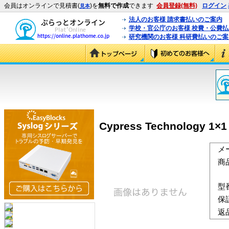
会員はオンラインで見積書(
)を
無料で作成
できます
会員登録(無料)
ログイン
見本
法人のお客様 請求書払いのご案内
学校・官公庁のお客様 校費・公費
研究機関のお客様 科研費払いのご案
Cypress Technology 
メ
商
型
保
返