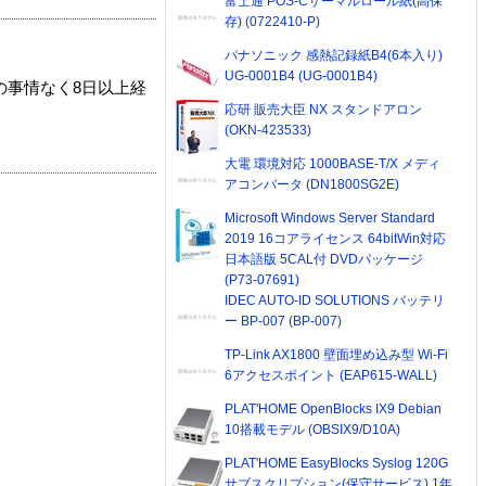
富士通 POS-Cサーマルロール紙(高保
存) (0722410-P)
パナソニック 感熱記録紙B4(6本入り)
UG-0001B4 (UG-0001B4)
の事情なく8日以上経
応研 販売大臣 NX スタンドアロン
(OKN-423533)
大電 環境対応 1000BASE-T/X メディ
アコンバータ (DN1800SG2E)
Microsoft Windows Server Standard
2019 16コアライセンス 64bitWin対応
日本語版 5CAL付 DVDパッケージ
(P73-07691)
IDEC AUTO-ID SOLUTIONS バッテリ
ー BP-007 (BP-007)
TP-Link AX1800 壁面埋め込み型 Wi-Fi
6アクセスポイント (EAP615-WALL)
PLAT'HOME OpenBlocks IX9 Debian
10搭載モデル (OBSIX9/D10A)
PLAT'HOME EasyBlocks Syslog 120G
サブスクリプション(保守サービス) 1年