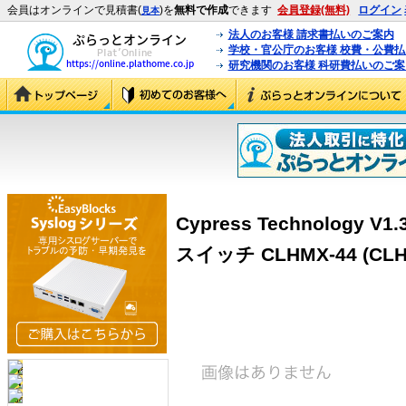
会員はオンラインで見積書(
)を
無料で作成
できます
会員登録(無料)
ログイン
見本
法人のお客様 請求書払いのご案内
学校・官公庁のお客様 校費・公費
研究機関のお客様 科研費払いのご案
Cypress Technology 
スイッチ CLHMX-44 (CLH