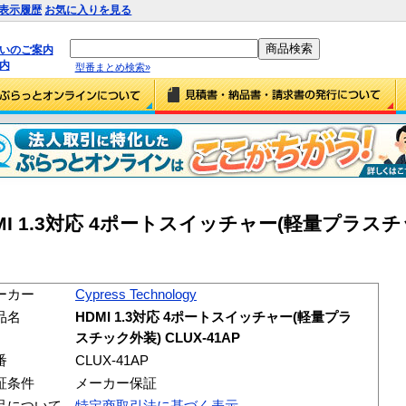
表示履歴
お気に入りを見る
払いのご案内
内
型番まとめ検索»
gy HDMI 1.3対応 4ポートスイッチャー(軽量プラス
ーカー
Cypress Technology
品名
HDMI 1.3対応 4ポートスイッチャー(軽量プラ
スチック外装) CLUX-41AP
番
CLUX-41AP
証条件
メーカー保証
品について
特定商取引法に基づく表示