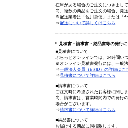
在庫がある場合のご注文につきまし
尚、複数の商品をご注文の場合、発
※配送業者は「佐川急便」または「
⇒
配送について詳しくはこちら
見積書・請求書・納品書等の発行に
■見積書について
ぷらっとオンラインでは、24時間い
※オンライン見積書発行には、一般法人
⇒
一般法人会員（BizID）の詳細はこ
⇒
見積書について詳細はこちら
■請求書について
ご注文時に希望されたお客様に関し
尚、請求書は、営業時間内での発行
場合がございます。
⇒
請求書について詳細はこちら
■納品書について
お届けする商品に同梱致します。