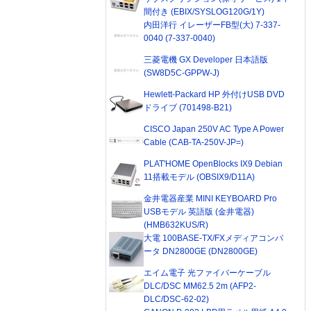
間付き (EBIX/SYSLOG120G/1Y)
内田洋行 イレーザーFB型(大) 7-337-
0040 (7-337-0040)
三菱電機 GX Developer 日本語版
(SW8D5C-GPPW-J)
Hewlett-Packard HP 外付けUSB DVD
ドライブ (701498-B21)
CISCO Japan 250V AC Type A Power
Cable (CAB-TA-250V-JP=)
PLAT'HOME OpenBlocks IX9 Debian
11搭載モデル (OBSIX9/D11A)
金井電器産業 MINI KEYBOARD Pro
USBモデル 英語版 (金井電器)
(HMB632KUS/R)
大電 100BASE-TX/FXメディアコンバ
ータ DN2800GE (DN2800GE)
エイム電子 光ファイバーケーブル
DLC/DSC MM62.5 2m (AFP2-
DLC/DSC-62-02)