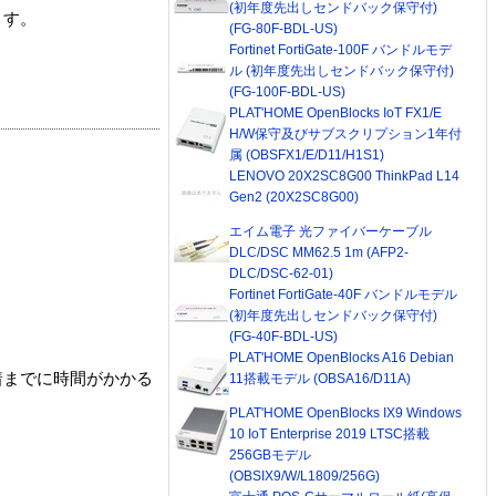
(初年度先出しセンドバック保守付)
ます。
(FG-80F-BDL-US)
Fortinet FortiGate-100F バンドルモデ
ル (初年度先出しセンドバック保守付)
(FG-100F-BDL-US)
PLAT'HOME OpenBlocks IoT FX1/E
H/W保守及びサブスクリプション1年付
属 (OBSFX1/E/D11/H1S1)
LENOVO 20X2SC8G00 ThinkPad L14
Gen2 (20X2SC8G00)
エイム電子 光ファイバーケーブル
DLC/DSC MM62.5 1m (AFP2-
DLC/DSC-62-01)
Fortinet FortiGate-40F バンドルモデル
(初年度先出しセンドバック保守付)
(FG-40F-BDL-US)
PLAT'HOME OpenBlocks A16 Debian
着までに時間がかかる
11搭載モデル (OBSA16/D11A)
PLAT'HOME OpenBlocks IX9 Windows
10 IoT Enterprise 2019 LTSC搭載
256GBモデル
(OBSIX9/W/L1809/256G)