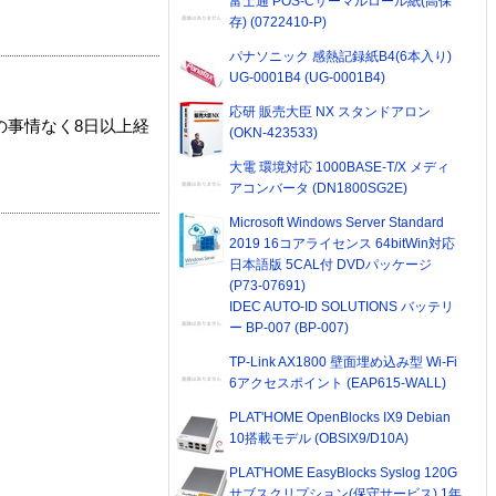
富士通 POS-Cサーマルロール紙(高保
存) (0722410-P)
パナソニック 感熱記録紙B4(6本入り)
UG-0001B4 (UG-0001B4)
応研 販売大臣 NX スタンドアロン
の事情なく8日以上経
(OKN-423533)
大電 環境対応 1000BASE-T/X メディ
アコンバータ (DN1800SG2E)
Microsoft Windows Server Standard
2019 16コアライセンス 64bitWin対応
日本語版 5CAL付 DVDパッケージ
(P73-07691)
IDEC AUTO-ID SOLUTIONS バッテリ
ー BP-007 (BP-007)
TP-Link AX1800 壁面埋め込み型 Wi-Fi
6アクセスポイント (EAP615-WALL)
PLAT'HOME OpenBlocks IX9 Debian
10搭載モデル (OBSIX9/D10A)
PLAT'HOME EasyBlocks Syslog 120G
サブスクリプション(保守サービス) 1年