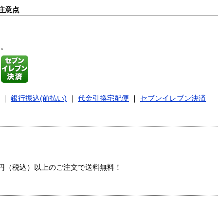
注意点
す。
｜
銀行振込(前払い)
｜
代金引換宅配便
｜
セブンイレブン決済
00円（税込）以上のご注文で送料無料！