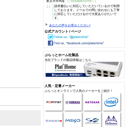
東京大学/K様
(ご利用期間2009年～)
“
請求書払いに対応していただいているので利用
しております。メールでの問い合わせにも丁寧
に対応していただけるので大変ありがたいで
す。
あなたの声をお寄せください!
公式アカウント / ページ
ぷらっとホーム社製品
当社ブランドの製品情報はこちら
人気・定番メーカー
ぷらっとオンラインで人気のメーカーをご紹介！