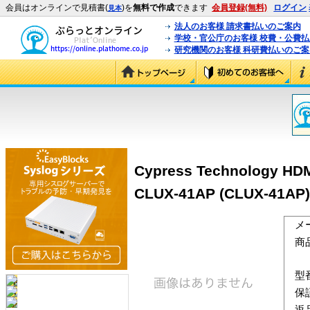
会員はオンラインで見積書(
)を
無料で作成
できます
会員登録(無料)
ログイン
見本
法人のお客様 請求書払いのご案内
学校・官公庁のお客様 校費・公費
研究機関のお客様 科研費払いのご案
Cypress Technolo
CLUX-41AP (CLUX-41AP)
メ
商
型
保
返