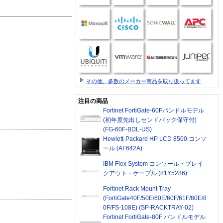
その他、多数のメーカー商品を取り扱ってます
注目の商品
Fortinet FortiGate-60Fバンドルモデル
(初年度先出しセンドバック保守付)
(FG-60F-BDL-US)
Hewlett-Packard HP LCD 8500 コンソ
ール (AF642A)
IBM Flex System コンソール・ブレイ
クアウト・ケーブル (81Y5286)
Fortinet Rack Mount Tray
(FortiGate40F/50E/60E/60F/61F/80E/8
0F/FS-108E) (SP-RACKTRAY-02)
Fortinet FortiGate-80F バンドルモデル