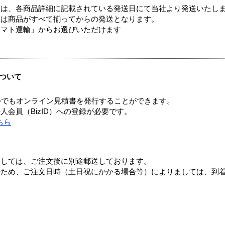
ては、各商品詳細に記載されている発送日にて当社より発送いたし
送は商品がすべて揃ってからの発送となります。
ヤマト運輸」からお選びいただけます
ついて
つでもオンライン見積書を発行することができます。
会員（BizID）への登録が必要です。
ちら
ましては、ご注文後に別途郵送しております。
のため、ご注文日時（土日祝にかかる場合等）によりましては、到