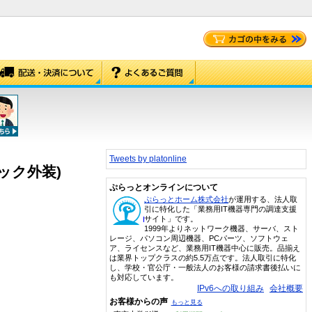
Tweets by platonline
チック外装)
ぷらっとオンラインについて
ぷらっとホーム株式会社
が運用する、法人取
引に特化した「業務用IT機器専門の調達支援
サイト」です。
1999年よりネットワーク機器、サーバ、スト
レージ、パソコン周辺機器、PCパーツ、ソフトウェ
ア、ライセンスなど、業務用IT機器中心に販売。品揃え
は業界トップクラスの約5.5万点です。法人取引に特化
し、学校・官公庁・一般法人のお客様の請求書後払いに
も対応しています。
IPv6への取り組み
会社概要
お客様からの声
もっと見る