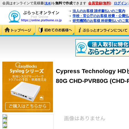
会員はオンラインで見積書(
)を
無料で作成
できます
会員登録(無料)
ログイン
見本
法人のお客様 請求書払いのご案内
学校・官公庁のお客様 校費・公費
研究機関のお客様 科研費払いのご案
Cypress Technolog
80G CHD-PVR80G (CHD-