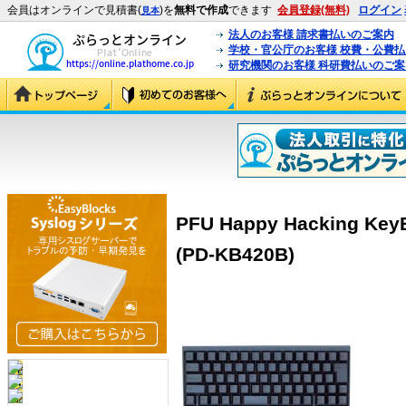
会員はオンラインで見積書(
)を
無料で作成
できます
会員登録(無料)
ログイン
見本
法人のお客様 請求書払いのご案内
学校・官公庁のお客様 校費・公費
研究機関のお客様 科研費払いのご案
PFU Happy Hacking KeyB
(PD-KB420B)