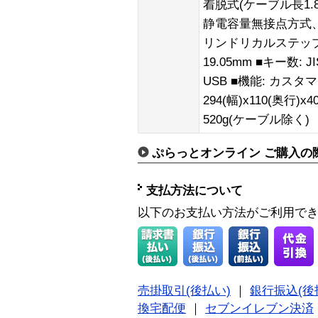
着脱式(ケーブル長1.
静電容量無接点方式、
リンドリカルステッ
19.05mm ■キー数:
USB ■機能: カスタ
294(幅)x110(奥行
520g(ケーブル除く)
ぷらっとオンライン ご購入の
支払方法について
以下のお支払い方法がご利用で
売掛取引(後払い)
｜
銀行振込(後
換宅配便
｜
セブンイレブン決済