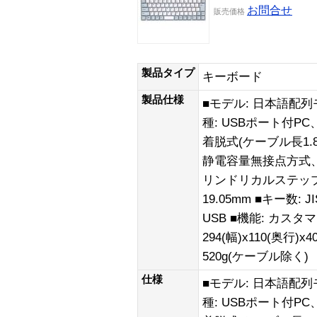
お問合せ
販売
価格
製品タイプ
キーボード
製品仕様
■モデル: 日本語配列
種: USBポート付PC
着脱式(ケーブル長1.
静電容量無接点方式、
リンドリカルステッ
19.05mm ■キー数:
USB ■機能: カスタ
294(幅)x110(奥行
520g(ケーブル除く)
仕様
■モデル: 日本語配列
種: USBポート付PC