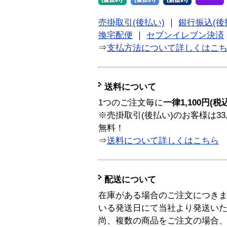
売掛取引(後払い)
｜
銀行振込(後
換宅配便
｜
セブンイレブン決済
⇒
支払方法について詳しくはこ
送料について
1つのご注文毎に
一律1,100円(税
※売掛取引(後払い)のお客様は33
無料！
⇒
送料について詳しくはこちら
配送について
在庫がある場合のご注文につき
いる発送日にて当社より発送い
尚、複数の商品をご注文の場合