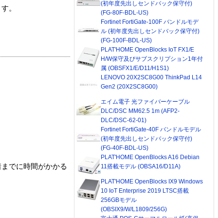
(初年度先出しセンドバック保守付)
ます。
(FG-80F-BDL-US)
Fortinet FortiGate-100F バンドルモデ
ル (初年度先出しセンドバック保守付)
(FG-100F-BDL-US)
PLAT'HOME OpenBlocks IoT FX1/E
H/W保守及びサブスクリプション1年付
属 (OBSFX1/E/D11/H1S1)
LENOVO 20X2SC8G00 ThinkPad L14
Gen2 (20X2SC8G00)
エイム電子 光ファイバーケーブル
DLC/DSC MM62.5 1m (AFP2-
DLC/DSC-62-01)
Fortinet FortiGate-40F バンドルモデル
(初年度先出しセンドバック保守付)
(FG-40F-BDL-US)
PLAT'HOME OpenBlocks A16 Debian
着までに時間がかかる
11搭載モデル (OBSA16/D11A)
PLAT'HOME OpenBlocks IX9 Windows
10 IoT Enterprise 2019 LTSC搭載
256GBモデル
(OBSIX9/W/L1809/256G)