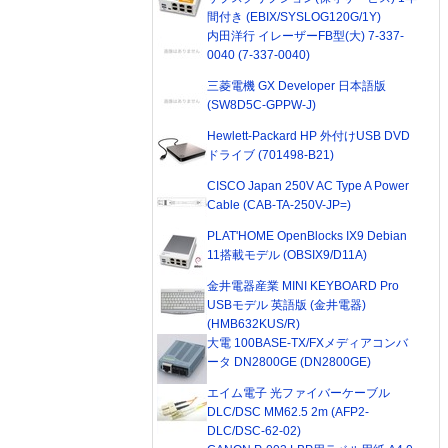
間付き (EBIX/SYSLOG120G/1Y)
内田洋行 イレーザーFB型(大) 7-337-
0040 (7-337-0040)
三菱電機 GX Developer 日本語版
(SW8D5C-GPPW-J)
Hewlett-Packard HP 外付けUSB DVD
ドライブ (701498-B21)
CISCO Japan 250V AC Type A Power
Cable (CAB-TA-250V-JP=)
PLAT'HOME OpenBlocks IX9 Debian
11搭載モデル (OBSIX9/D11A)
金井電器産業 MINI KEYBOARD Pro
USBモデル 英語版 (金井電器)
(HMB632KUS/R)
大電 100BASE-TX/FXメディアコンバ
ータ DN2800GE (DN2800GE)
エイム電子 光ファイバーケーブル
DLC/DSC MM62.5 2m (AFP2-
DLC/DSC-62-02)