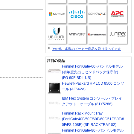
その他、多数のメーカー商品を取り扱ってます
注目の商品
Fortinet FortiGate-60Fバンドルモデル
(初年度先出しセンドバック保守付)
(FG-60F-BDL-US)
Hewlett-Packard HP LCD 8500 コンソ
ール (AF642A)
IBM Flex System コンソール・ブレイ
クアウト・ケーブル (81Y5286)
Fortinet Rack Mount Tray
(FortiGate40F/50E/60E/60F/61F/80E/8
0F/FS-108E) (SP-RACKTRAY-02)
Fortinet FortiGate-80F バンドルモデル