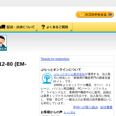
Tweets by platonline
2-80 (EM-
ぷらっとオンラインについて
ぷらっとホーム株式会社
が運用する、法人取
引に特化した「業務用IT機器専門の調達支援
サイト」です。
1999年よりネットワーク機器、サーバ、スト
レージ、パソコン周辺機器、PCパーツ、ソフトウェ
ア、ライセンスなど、業務用IT機器中心に販売。品揃え
は業界トップクラスの約5.5万点です。法人取引に特化
し、学校・官公庁・一般法人のお客様の請求書後払いに
も対応しています。
IPv6への取り組み
会社概要
お客様からの声
もっと見る