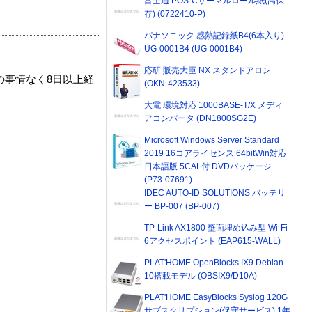
富士通 POS-Cサーマルロール紙(高保
存) (0722410-P)
パナソニック 感熱記録紙B4(6本入り)
UG-0001B4 (UG-0001B4)
応研 販売大臣 NX スタンドアロン
の事情なく8日以上経
(OKN-423533)
大電 環境対応 1000BASE-T/X メディ
アコンバータ (DN1800SG2E)
Microsoft Windows Server Standard
2019 16コアライセンス 64bitWin対応
日本語版 5CAL付 DVDパッケージ
(P73-07691)
IDEC AUTO-ID SOLUTIONS バッテリ
ー BP-007 (BP-007)
TP-Link AX1800 壁面埋め込み型 Wi-Fi
6アクセスポイント (EAP615-WALL)
PLAT'HOME OpenBlocks IX9 Debian
10搭載モデル (OBSIX9/D10A)
PLAT'HOME EasyBlocks Syslog 120G
サブスクリプション(保守サービス) 1年