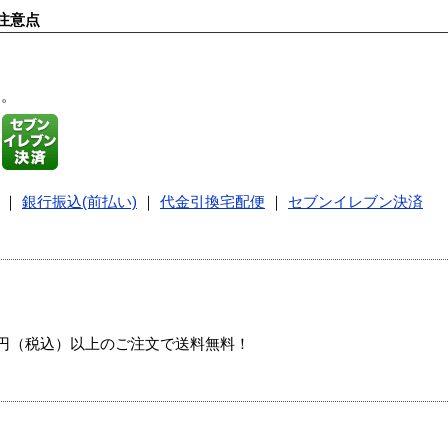
注意点
す。
｜
銀行振込(前払い)
｜
代金引換宅配便
｜
セブンイレブン決済
00円（税込）以上のご注文で送料無料！