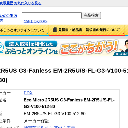
表示履歴
お気に入りを見る
払いのご案内
内
型番まとめ検索»
US G3-Fanless EM-2R5U/S-FL-G3-V100-51
80)
ーカー
PDX
品名
Eco Micro 2R5US G3-Fanless EM-2R5U/S-FL-
G3-V100-512-80
番
EM-2R5U/S-FL-G3-V100-512-80
証条件
メーカー保証
品について
特定商取引法に基づく表示