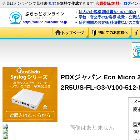
会員はオンラインで見積書(
)を
無料で作成
できます
会員登録(無料)
ログイン
見本
法人のお客様 請求書払いのご案内
学校・官公庁のお客様 校費・公費
研究機関のお客様 科研費払いのご案
PDXジャパン Eco Micro 2R5
2R5U/S-FL-G3-V100-512-
メ
商
型
保
返