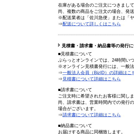
在庫がある場合のご注文につきまし
尚、複数の商品をご注文の場合、発
※配送業者は「佐川急便」または「
⇒
配送について詳しくはこちら
見積書・請求書・納品書等の発行に
■見積書について
ぷらっとオンラインでは、24時間い
※オンライン見積書発行には、一般法人
⇒
一般法人会員（BizID）の詳細はこ
⇒
見積書について詳細はこちら
■請求書について
ご注文時に希望されたお客様に関し
尚、請求書は、営業時間内での発行
場合がございます。
⇒
請求書について詳細はこちら
■納品書について
お届けする商品に同梱致します。