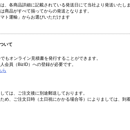
ては、各商品詳細に記載されている発送日にて当社より発送いたし
送は商品がすべて揃ってからの発送となります。
ヤマト運輸」からお選びいただけます
ついて
つでもオンライン見積書を発行することができます。
会員（BizID）への登録が必要です。
ちら
ましては、ご注文後に別途郵送しております。
のため、ご注文日時（土日祝にかかる場合等）によりましては、到