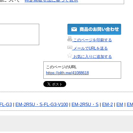
このページを印刷する
メールでURLを送る
お気に入りに追加する
このページのURL
https://plth.me/41088618
FL-G3
|
EM-2R5U・S-FL-G3-V100
|
EM-2R5U・S
|
EM-2
|
EM
|
EM