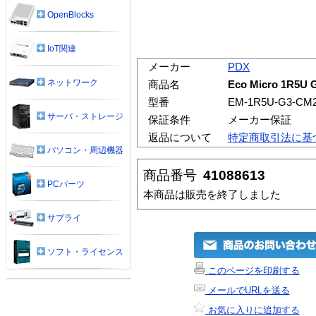
OpenBlocks
IoT関連
メーカー
PDX
ネットワーク
商品名
Eco Micro 1R5U
型番
EM-1R5U-G3-CM2
サーバ・ストレージ
保証条件
メーカー保証
返品について
特定商取引法に基
パソコン・周辺機器
商品番号
41088613
PCパーツ
本商品は販売を終了しました
サプライ
ソフト・ライセンス
このページを印刷する
メールでURLを送る
お気に入りに追加する