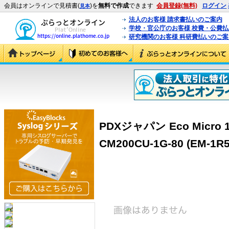
会員はオンラインで見積書(
)を
無料で作成
できます
会員登録(無料)
ログイン
見本
法人のお客様 請求書払いのご案内
学校・官公庁のお客様 校費・公費
研究機関のお客様 科研費払いのご案
PDXジャパン Eco Micro 1
CM200CU-1G-80 (EM-1R