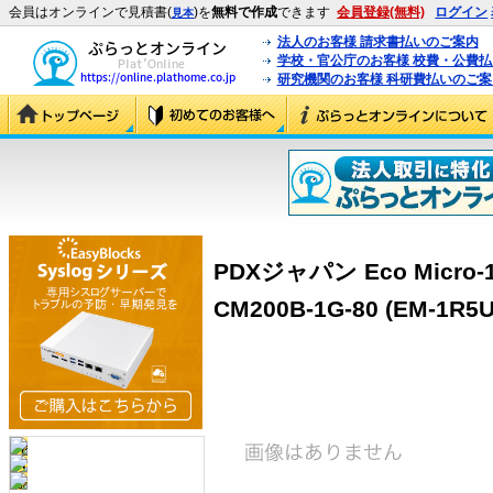
会員はオンラインで見積書(
)を
無料で作成
できます
会員登録(無料)
ログイン
見本
法人のお客様 請求書払いのご案内
学校・官公庁のお客様 校費・公費
研究機関のお客様 科研費払いのご案
PDXジャパン Eco Micro-1
CM200B-1G-80 (EM-1R5U