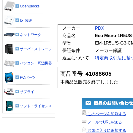
OpenBlocks
IoT関連
メーカー
PDX
ネットワーク
商品名
Eco Micro-1R5US
型番
EM-1R5U/S-G3-C
サーバ・ストレージ
保証条件
メーカー保証
返品について
特定商取引法に基
パソコン・周辺機器
商品番号
41088605
PCパーツ
本商品は販売を終了しました
サプライ
ソフト・ライセンス
このページを印刷する
メールでURLを送る
お気に入りに追加する