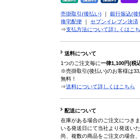
売掛取引(後払い)
｜
銀行振込(後
換宅配便
｜
セブンイレブン決済
⇒
支払方法について詳しくはこ
送料について
1つのご注文毎に
一律1,100円(税
※売掛取引(後払い)のお客様は33
無料！
⇒
送料について詳しくはこちら
配送について
在庫がある場合のご注文につき
いる発送日にて当社より発送い
尚、複数の商品をご注文の場合