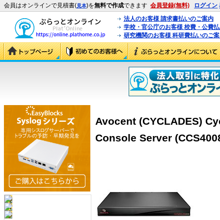
会員はオンラインで見積書(
)を
無料で作成
できます
会員登録(無料)
ログイン
見本
法人のお客様 請求書払いのご案内
学校・官公庁のお客様 校費・公費
研究機関のお客様 科研費払いのご案
Avocent (CYCLADES) Cycl
Console Server (CCS400