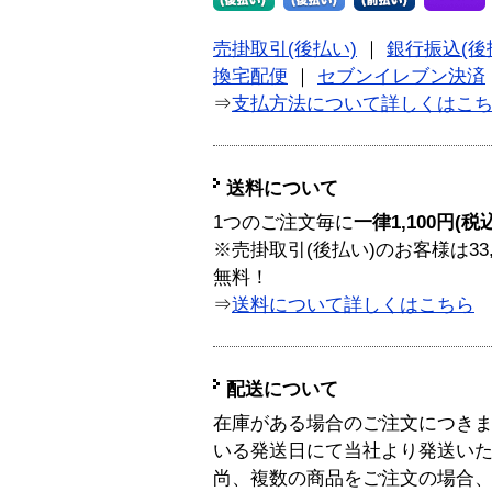
売掛取引(後払い)
｜
銀行振込(後
換宅配便
｜
セブンイレブン決済
⇒
支払方法について詳しくはこ
送料について
1つのご注文毎に
一律1,100円(税
※売掛取引(後払い)のお客様は33
無料！
⇒
送料について詳しくはこちら
配送について
在庫がある場合のご注文につき
いる発送日にて当社より発送い
尚、複数の商品をご注文の場合