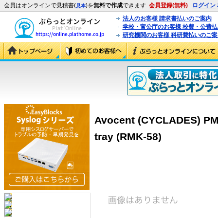
会員はオンラインで見積書(
)を
無料で作成
できます
会員登録(無料)
ログイン
見本
法人のお客様 請求書払いのご案内
学校・官公庁のお客様 校費・公費
研究機関のお客様 科研費払いのご案
Avocent (CYCLADES) PM1
tray (RMK-58)