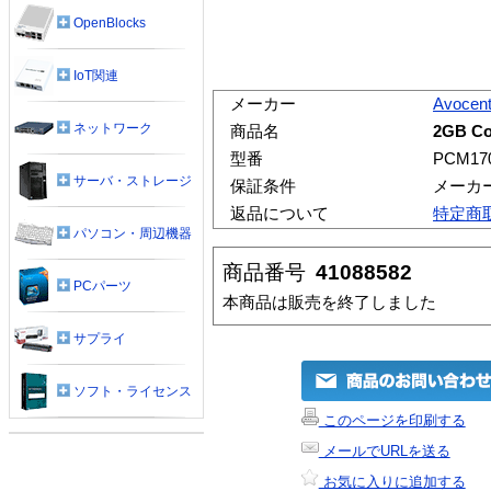
OpenBlocks
IoT関連
メーカー
Avocen
ネットワーク
商品名
2GB Co
型番
PCM17
サーバ・ストレージ
保証条件
メーカ
返品について
特定商
パソコン・周辺機器
商品番号
41088582
PCパーツ
本商品は販売を終了しました
サプライ
ソフト・ライセンス
このページを印刷する
メールでURLを送る
お気に入りに追加する