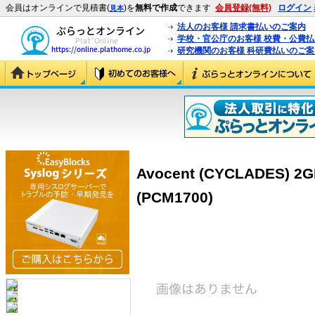
会員はオンラインで見積書(
)を
無料で作成
できます
会員登録(無料)
ログイン
見本
法人のお客様 請求書払いのご案内
学校・官公庁のお客様 校費・公費
研究機関のお客様 科研費払いのご案
Avocent (CYCLADES) 2G
(PCM1700)