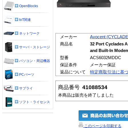
OpenBlocks
IoT関連
ネットワーク
メーカー
Avocent (CYCLADE
商品名
32 Port Cyclades 
サーバ・ストレージ
and Built-In Mode
型番
ACS6032MDDC
パソコン・周辺機器
保証条件
メーカー保証
返品について
特定商取引法に基
PCパーツ
商品番号
41088534
サプライ
本商品は販売を終了しました
ソフト・ライセンス
このページを印刷する