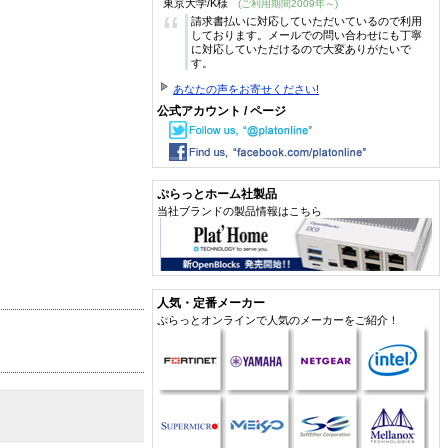
東京大学/K様
(ご利用期間2009年～)
“
請求書払いに対応していただいているので利用
しております。メールでの問い合わせにも丁寧
に対応していただけるので大変ありがたいで
す。
あなたの声をお寄せください!
公式アカウント / ページ
ぷらっとホーム社製品
当社ブランドの製品情報はこちら
人気・定番メーカー
ぷらっとオンラインで人気のメーカーをご紹介！