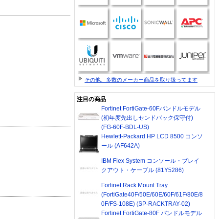
その他、多数のメーカー商品を取り扱ってます
注目の商品
Fortinet FortiGate-60Fバンドルモデル
(初年度先出しセンドバック保守付)
(FG-60F-BDL-US)
Hewlett-Packard HP LCD 8500 コンソ
ール (AF642A)
IBM Flex System コンソール・ブレイ
クアウト・ケーブル (81Y5286)
Fortinet Rack Mount Tray
(FortiGate40F/50E/60E/60F/61F/80E/8
0F/FS-108E) (SP-RACKTRAY-02)
Fortinet FortiGate-80F バンドルモデル