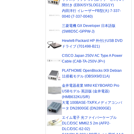
間付き (EBIX/SYSLOG120G/1Y)
内田洋行 イレーザーFB型(大) 7-337-
0040 (7-337-0040)
三菱電機 GX Developer 日本語版
(SW8D5C-GPPW-J)
Hewlett-Packard HP 外付けUSB DVD
ドライブ (701498-B21)
CISCO Japan 250V AC Type A Power
Cable (CAB-TA-250V-JP=)
PLAT'HOME OpenBlocks IX9 Debian
11搭載モデル (OBSIX9/D11A)
金井電器産業 MINI KEYBOARD Pro
USBモデル 英語版 (金井電器)
(HMB632KUS/R)
大電 100BASE-TX/FXメディアコンバ
ータ DN2800GE (DN2800GE)
エイム電子 光ファイバーケーブル
DLC/DSC MM62.5 2m (AFP2-
DLC/DSC-62-02)