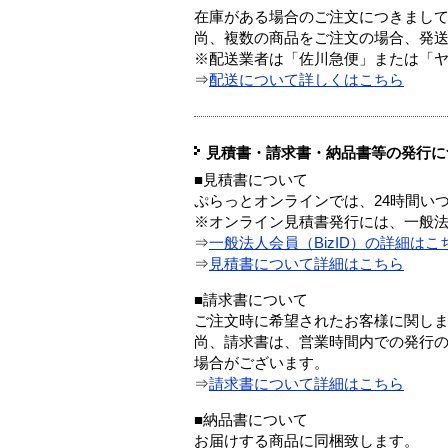
在庫がある場合のご注文につきまし
尚、複数の商品をご注文の場合、発
※配送業者は「佐川急便」または「
⇒
配送について詳しくはこちら
見積書・請求書・納品書等の発行に
■見積書について
ぷらっとオンラインでは、24時間い
※オンライン見積書発行には、一般法人
⇒
一般法人会員（BizID）の詳細はこ
⇒
見積書について詳細はこちら
■請求書について
ご注文時に希望されたお客様に関し
尚、請求書は、営業時間内での発行
場合がございます。
⇒
請求書について詳細はこちら
■納品書について
お届けする商品に同梱致します。