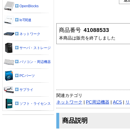
OpenBlocks
IoT関連
商品番号
41088533
ネットワーク
本商品は販売を終了しました
サーバ・ストレージ
パソコン・周辺機器
PCパーツ
サプライ
関連カテゴリ
ネットワーク
|
PC周辺機器
|
ACS
|
リ
ソフト・ライセンス
商品説明