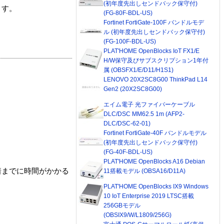
(初年度先出しセンドバック保守付)
ます。
(FG-80F-BDL-US)
Fortinet FortiGate-100F バンドルモデ
ル (初年度先出しセンドバック保守付)
(FG-100F-BDL-US)
PLAT'HOME OpenBlocks IoT FX1/E
H/W保守及びサブスクリプション1年付
属 (OBSFX1/E/D11/H1S1)
LENOVO 20X2SC8G00 ThinkPad L14
Gen2 (20X2SC8G00)
エイム電子 光ファイバーケーブル
DLC/DSC MM62.5 1m (AFP2-
DLC/DSC-62-01)
Fortinet FortiGate-40F バンドルモデル
(初年度先出しセンドバック保守付)
(FG-40F-BDL-US)
PLAT'HOME OpenBlocks A16 Debian
着までに時間がかかる
11搭載モデル (OBSA16/D11A)
PLAT'HOME OpenBlocks IX9 Windows
10 IoT Enterprise 2019 LTSC搭載
256GBモデル
(OBSIX9/W/L1809/256G)