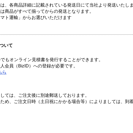
ては、各商品詳細に記載されている発送日にて当社より発送いたし
送は商品がすべて揃ってからの発送となります。
ヤマト運輸」からお選びいただけます
ついて
つでもオンライン見積書を発行することができます。
会員（BizID）への登録が必要です。
ちら
ましては、ご注文後に別途郵送しております。
のため、ご注文日時（土日祝にかかる場合等）によりましては、到