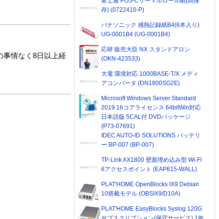
富士通 POS-Cサーマルロール紙(高保
存) (0722410-P)
パナソニック 感熱記録紙B4(6本入り)
UG-0001B4 (UG-0001B4)
応研 販売大臣 NX スタンドアロン
の事情なく8日以上経
(OKN-423533)
大電 環境対応 1000BASE-T/X メディ
アコンバータ (DN1800SG2E)
Microsoft Windows Server Standard
2019 16コアライセンス 64bitWin対応
日本語版 5CAL付 DVDパッケージ
(P73-07691)
IDEC AUTO-ID SOLUTIONS バッテリ
ー BP-007 (BP-007)
TP-Link AX1800 壁面埋め込み型 Wi-Fi
6アクセスポイント (EAP615-WALL)
PLAT'HOME OpenBlocks IX9 Debian
10搭載モデル (OBSIX9/D10A)
PLAT'HOME EasyBlocks Syslog 120G
サブスクリプション(保守サービス) 1年