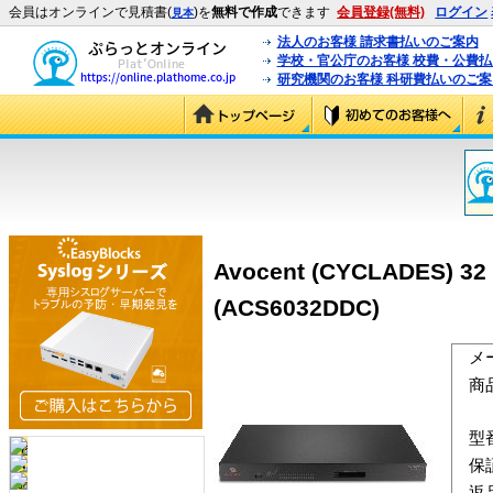
会員はオンラインで見積書(
)を
無料で作成
できます
会員登録(無料)
ログイン
見本
法人のお客様 請求書払いのご案内
学校・官公庁のお客様 校費・公費
研究機関のお客様 科研費払いのご案
Avocent (CYCLADES) 32 
(ACS6032DDC)
メ
商
型
保
返