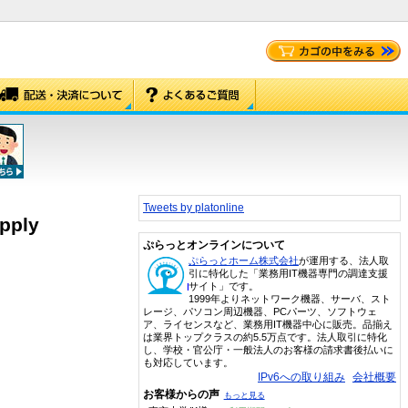
Tweets by platonline
pply
ぷらっとオンラインについて
ぷらっとホーム株式会社
が運用する、法人取
引に特化した「業務用IT機器専門の調達支援
サイト」です。
1999年よりネットワーク機器、サーバ、スト
レージ、パソコン周辺機器、PCパーツ、ソフトウェ
ア、ライセンスなど、業務用IT機器中心に販売。品揃え
は業界トップクラスの約5.5万点です。法人取引に特化
し、学校・官公庁・一般法人のお客様の請求書後払いに
も対応しています。
IPv6への取り組み
会社概要
お客様からの声
もっと見る