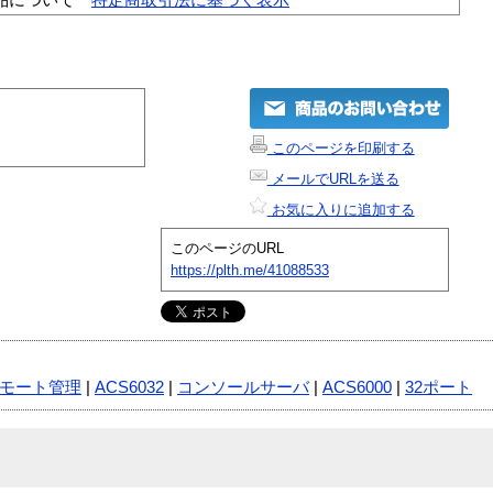
このページを印刷する
メールでURLを送る
お気に入りに追加する
このページのURL
https://plth.me/41088533
モート管理
|
ACS6032
|
コンソールサーバ
|
ACS6000
|
32ポート