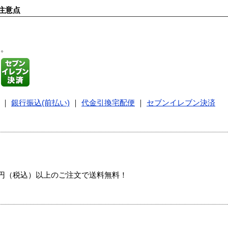
注意点
す。
｜
銀行振込(前払い)
｜
代金引換宅配便
｜
セブンイレブン決済
00円（税込）以上のご注文で送料無料！