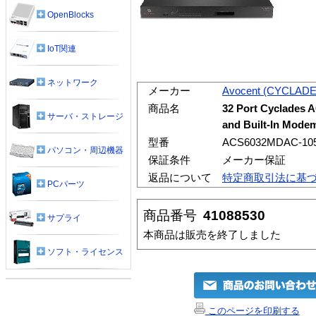
OpenBlocks
IoT関連
ネットワーク
メーカー
Avocent (CYCLADE
商品名
32 Port Cyclades 
サーバ・ストレージ
and Built-In Mode
型番
ACS6032MDAC-10
パソコン・周辺機器
保証条件
メーカー保証
返品について
特定商取引法に基
PCパーツ
商品番号
41088530
サプライ
本商品は販売を終了しました
ソフト・ライセンス
このページを印刷する