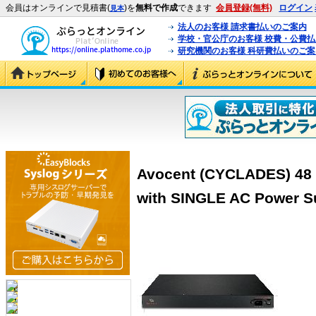
会員はオンラインで見積書(
)を
無料で作成
できます
会員登録(無料)
ログイン
見本
法人のお客様 請求書払いのご案内
学校・官公庁のお客様 校費・公費
研究機関のお客様 科研費払いのご案
Avocent (CYCLADES) 48 
with SINGLE AC Power S