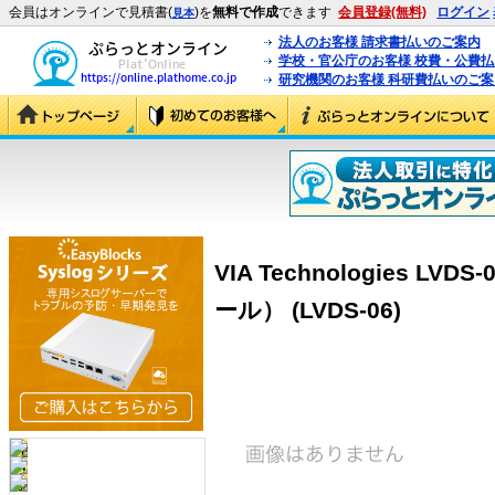
会員はオンラインで見積書(
)を
無料で作成
できます
会員登録(無料)
ログイン
見本
法人のお客様 請求書払いのご案内
学校・官公庁のお客様 校費・公費
研究機関のお客様 科研費払いのご案
VIA Technologies LVD
ール） (LVDS-06)