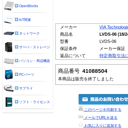
OpenBlocks
IoT関連
メーカー
VIA Technologi
ネットワーク
商品名
LVDS-06 (1
型番
LVDS-06
サーバ・ストレージ
保証条件
メーカー保証
返品について
特定商取引法
パソコン・周辺機器
商品番号
41088504
PCパーツ
本商品は販売を終了しました
サプライ
ソフト・ライセンス
このページを印刷する
メールでURLを送る
お気に入りに追加する