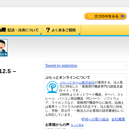
Tweets by platonline
2.5 –
ぷらっとオンラインについて
ぷらっとホーム株式会社
が運用する、法人取
引に特化した「業務用IT機器専門の調達支援
サイト」です。
1999年よりネットワーク機器、サーバ、スト
レージ、パソコン周辺機器、PCパーツ、ソフトウェ
ア、ライセンスなど、業務用IT機器中心に販売。品揃え
は業界トップクラスの約5.5万点です。法人取引に特化
し、学校・官公庁・一般法人のお客様の請求書後払いに
も対応しています。
IPv6への取り組み
会社概要
お客様からの声
もっと見る