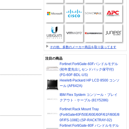
その他、多数のメーカー商品を取り扱ってます
注目の商品
Fortinet FortiGate-60Fバンドルモデル
(初年度先出しセンドバック保守付)
(FG-60F-BDL-US)
Hewlett-Packard HP LCD 8500 コンソ
ール (AF642A)
IBM Flex System コンソール・ブレイ
クアウト・ケーブル (81Y5286)
Fortinet Rack Mount Tray
(FortiGate40F/50E/60E/60F/61F/80E/8
0F/FS-108E) (SP-RACKTRAY-02)
Fortinet FortiGate-80F バンドルモデル