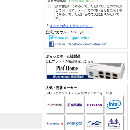
東京大学/K様
(ご利用期間2009年～)
“
請求書払いに対応していただいているので利用
しております。メールでの問い合わせにも丁寧
に対応していただけるので大変ありがたいで
す。
あなたの声をお寄せください!
公式アカウント / ページ
ぷらっとホーム社製品
当社ブランドの製品情報はこちら
人気・定番メーカー
ぷらっとオンラインで人気のメーカーをご紹介！