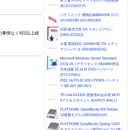
富士通 POS-Cサーマルロール紙(高保
存) (0722410-P)
パナソニック 感熱記録紙B4(6本入り)
UG-0001B4 (UG-0001B4)
応研 販売大臣 NX スタンドアロン
の事情なく8日以上経
(OKN-423533)
大電 環境対応 1000BASE-T/X メディ
アコンバータ (DN1800SG2E)
Microsoft Windows Server Standard
2019 16コアライセンス 64bitWin対応
日本語版 5CAL付 DVDパッケージ
(P73-07691)
IDEC AUTO-ID SOLUTIONS バッテリ
ー BP-007 (BP-007)
TP-Link AX1800 壁面埋め込み型 Wi-Fi
6アクセスポイント (EAP615-WALL)
PLAT'HOME OpenBlocks IX9 Debian
10搭載モデル (OBSIX9/D10A)
PLAT'HOME EasyBlocks Syslog 120G
サブスクリプション(保守サービス) 1年