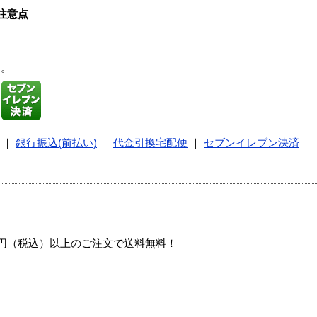
注意点
す。
｜
銀行振込(前払い)
｜
代金引換宅配便
｜
セブンイレブン決済
00円（税込）以上のご注文で送料無料！