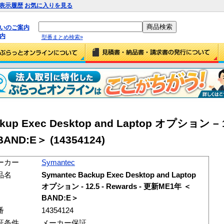
表示履歴
お気に入りを見る
払いのご案内
内
型番まとめ検索»
kup Exec Desktop and Laptop オプション – 1
AND:E＞ (14354124)
ーカー
Symantec
品名
Symantec Backup Exec Desktop and Laptop
オプション - 12.5 - Rewards - 更新ME1年 ＜
BAND:E＞
番
14354124
証条件
メーカー保証