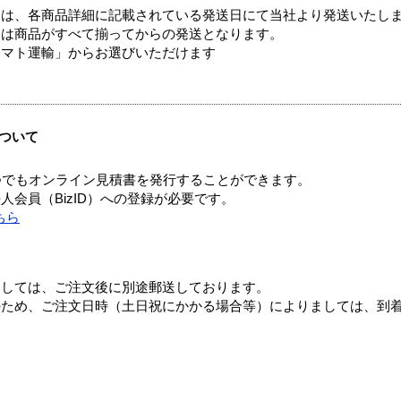
ては、各商品詳細に記載されている発送日にて当社より発送いたし
送は商品がすべて揃ってからの発送となります。
ヤマト運輸」からお選びいただけます
ついて
つでもオンライン見積書を発行することができます。
会員（BizID）への登録が必要です。
ちら
ましては、ご注文後に別途郵送しております。
のため、ご注文日時（土日祝にかかる場合等）によりましては、到