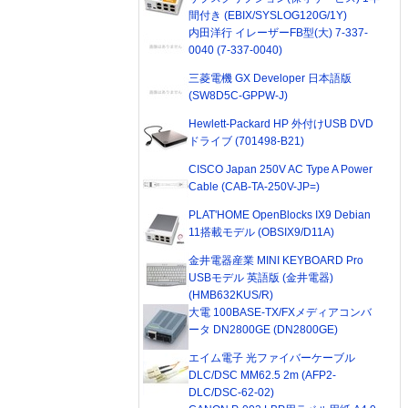
間付き (EBIX/SYSLOG120G/1Y)
内田洋行 イレーザーFB型(大) 7-337-
0040 (7-337-0040)
三菱電機 GX Developer 日本語版
(SW8D5C-GPPW-J)
Hewlett-Packard HP 外付けUSB DVD
ドライブ (701498-B21)
CISCO Japan 250V AC Type A Power
Cable (CAB-TA-250V-JP=)
PLAT'HOME OpenBlocks IX9 Debian
11搭載モデル (OBSIX9/D11A)
金井電器産業 MINI KEYBOARD Pro
USBモデル 英語版 (金井電器)
(HMB632KUS/R)
大電 100BASE-TX/FXメディアコンバ
ータ DN2800GE (DN2800GE)
エイム電子 光ファイバーケーブル
DLC/DSC MM62.5 2m (AFP2-
DLC/DSC-62-02)