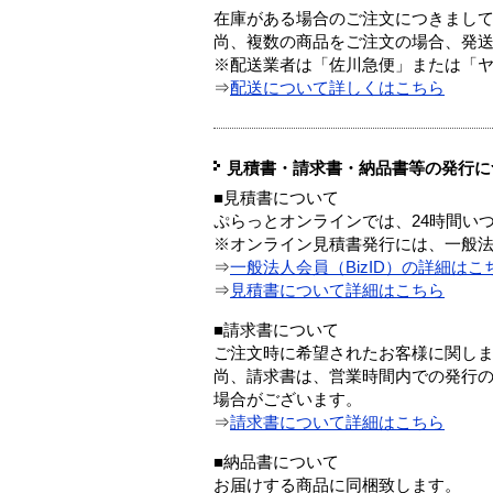
在庫がある場合のご注文につきまし
尚、複数の商品をご注文の場合、発
※配送業者は「佐川急便」または「
⇒
配送について詳しくはこちら
見積書・請求書・納品書等の発行に
■見積書について
ぷらっとオンラインでは、24時間い
※オンライン見積書発行には、一般法人
⇒
一般法人会員（BizID）の詳細はこ
⇒
見積書について詳細はこちら
■請求書について
ご注文時に希望されたお客様に関し
尚、請求書は、営業時間内での発行
場合がございます。
⇒
請求書について詳細はこちら
■納品書について
お届けする商品に同梱致します。