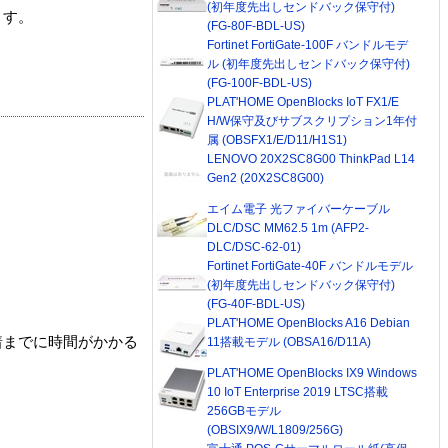
(初年度先出しセンドバック保守付)
ます。
(FG-80F-BDL-US)
Fortinet FortiGate-100F バンドルモデ
ル (初年度先出しセンドバック保守付)
(FG-100F-BDL-US)
PLAT'HOME OpenBlocks IoT FX1/E
H/W保守及びサブスクリプション1年付
属 (OBSFX1/E/D11/H1S1)
LENOVO 20X2SC8G00 ThinkPad L14
Gen2 (20X2SC8G00)
エイム電子 光ファイバーケーブル
DLC/DSC MM62.5 1m (AFP2-
DLC/DSC-62-01)
Fortinet FortiGate-40F バンドルモデル
(初年度先出しセンドバック保守付)
(FG-40F-BDL-US)
PLAT'HOME OpenBlocks A16 Debian
着までに時間がかかる
11搭載モデル (OBSA16/D11A)
PLAT'HOME OpenBlocks IX9 Windows
10 IoT Enterprise 2019 LTSC搭載
256GBモデル
(OBSIX9/W/L1809/256G)