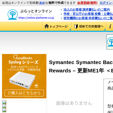
会員はオンラインで見積書(
)を
無料で作成
できます
会員登録(無料)
ログイン
見本
法人のお客様 請求書払いのご案内
学校・官公庁のお客様 校費・公費
研究機関のお客様 科研費払いのご案
Symantec Symantec Bac
Rewards – 更新ME1年 ＜B
メ
商
型
保