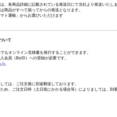
ては、各商品詳細に記載されている発送日にて当社より発送いたし
送は商品がすべて揃ってからの発送となります。
ヤマト運輸」からお選びいただけます
ついて
つでもオンライン見積書を発行することができます。
会員（BizID）への登録が必要です。
ちら
ましては、ご注文後に別途郵送しております。
のため、ご注文日時（土日祝にかかる場合等）によりましては、到