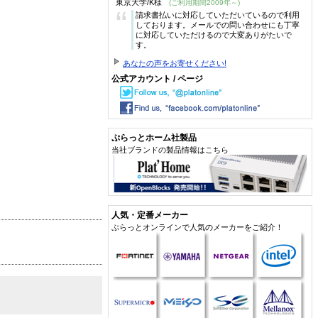
東京大学/K様
(ご利用期間2009年～)
“
請求書払いに対応していただいているので利用
しております。メールでの問い合わせにも丁寧
に対応していただけるので大変ありがたいで
す。
あなたの声をお寄せください!
公式アカウント / ページ
ぷらっとホーム社製品
当社ブランドの製品情報はこちら
人気・定番メーカー
ぷらっとオンラインで人気のメーカーをご紹介！