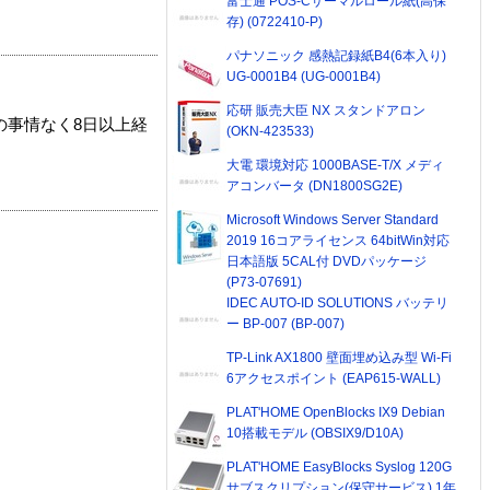
富士通 POS-Cサーマルロール紙(高保
存) (0722410-P)
パナソニック 感熱記録紙B4(6本入り)
UG-0001B4 (UG-0001B4)
応研 販売大臣 NX スタンドアロン
の事情なく8日以上経
(OKN-423533)
大電 環境対応 1000BASE-T/X メディ
アコンバータ (DN1800SG2E)
Microsoft Windows Server Standard
2019 16コアライセンス 64bitWin対応
日本語版 5CAL付 DVDパッケージ
(P73-07691)
IDEC AUTO-ID SOLUTIONS バッテリ
ー BP-007 (BP-007)
TP-Link AX1800 壁面埋め込み型 Wi-Fi
6アクセスポイント (EAP615-WALL)
PLAT'HOME OpenBlocks IX9 Debian
10搭載モデル (OBSIX9/D10A)
PLAT'HOME EasyBlocks Syslog 120G
サブスクリプション(保守サービス) 1年