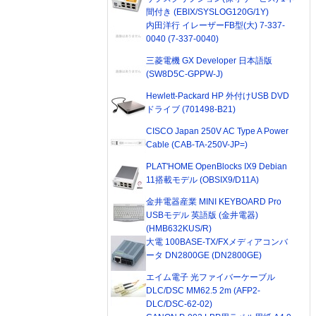
間付き (EBIX/SYSLOG120G/1Y)
内田洋行 イレーザーFB型(大) 7-337-
0040 (7-337-0040)
三菱電機 GX Developer 日本語版
(SW8D5C-GPPW-J)
Hewlett-Packard HP 外付けUSB DVD
ドライブ (701498-B21)
CISCO Japan 250V AC Type A Power
Cable (CAB-TA-250V-JP=)
PLAT'HOME OpenBlocks IX9 Debian
11搭載モデル (OBSIX9/D11A)
金井電器産業 MINI KEYBOARD Pro
USBモデル 英語版 (金井電器)
(HMB632KUS/R)
大電 100BASE-TX/FXメディアコンバ
ータ DN2800GE (DN2800GE)
エイム電子 光ファイバーケーブル
DLC/DSC MM62.5 2m (AFP2-
DLC/DSC-62-02)