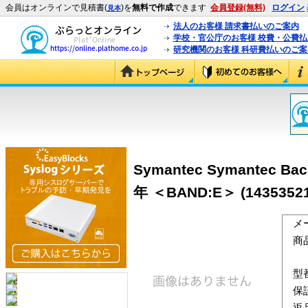
会員はオンラインで見積書(
)を
無料で作成
できます
会員登録(無料)
ログイン
見本
法人のお客様 請求書払いのご案内
学校・官公庁のお客様 校費・公費
研究機関のお客様 科研費払いのご案
Symantec Symantec Back
年 ＜BAND:E＞ (14353521
メ
商
型
保
返