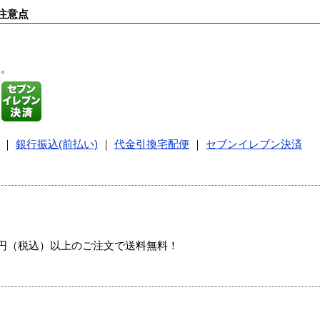
注意点
す。
｜
銀行振込(前払い)
｜
代金引換宅配便
｜
セブンイレブン決済
00円（税込）以上のご注文で送料無料！