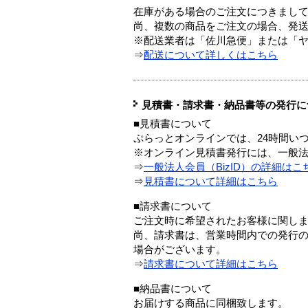
在庫がある場合のご注文につきまし
尚、複数の商品をご注文の場合、発
※配送業者は「佐川急便」または「
⇒
配送について詳しくはこちら
見積書・請求書・納品書等の発行に
■見積書について
ぷらっとオンラインでは、24時間い
※オンライン見積書発行には、一般法人
⇒
一般法人会員（BizID）の詳細はこ
⇒
見積書について詳細はこちら
■請求書について
ご注文時に希望されたお客様に関し
尚、請求書は、営業時間内での発行
場合がございます。
⇒
請求書について詳細はこちら
■納品書について
お届けする商品に同梱致します。