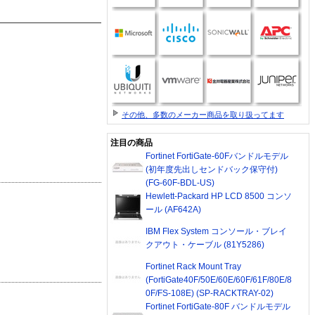
その他、多数のメーカー商品を取り扱ってます
注目の商品
Fortinet FortiGate-60Fバンドルモデル
(初年度先出しセンドバック保守付)
(FG-60F-BDL-US)
Hewlett-Packard HP LCD 8500 コンソ
ール (AF642A)
IBM Flex System コンソール・ブレイ
クアウト・ケーブル (81Y5286)
Fortinet Rack Mount Tray
(FortiGate40F/50E/60E/60F/61F/80E/8
0F/FS-108E) (SP-RACKTRAY-02)
Fortinet FortiGate-80F バンドルモデル