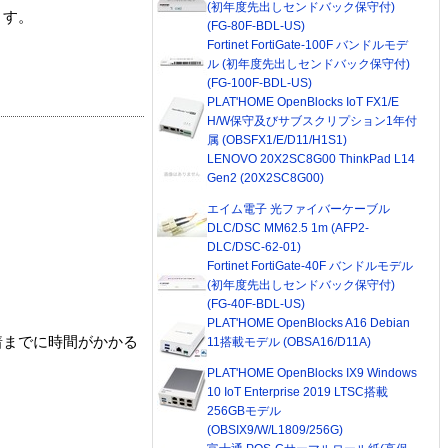
(初年度先出しセンドバック保守付)
ます。
(FG-80F-BDL-US)
Fortinet FortiGate-100F バンドルモデ
ル (初年度先出しセンドバック保守付)
(FG-100F-BDL-US)
PLAT'HOME OpenBlocks IoT FX1/E
H/W保守及びサブスクリプション1年付
属 (OBSFX1/E/D11/H1S1)
LENOVO 20X2SC8G00 ThinkPad L14
Gen2 (20X2SC8G00)
エイム電子 光ファイバーケーブル
DLC/DSC MM62.5 1m (AFP2-
DLC/DSC-62-01)
Fortinet FortiGate-40F バンドルモデル
(初年度先出しセンドバック保守付)
(FG-40F-BDL-US)
PLAT'HOME OpenBlocks A16 Debian
着までに時間がかかる
11搭載モデル (OBSA16/D11A)
PLAT'HOME OpenBlocks IX9 Windows
10 IoT Enterprise 2019 LTSC搭載
256GBモデル
(OBSIX9/W/L1809/256G)