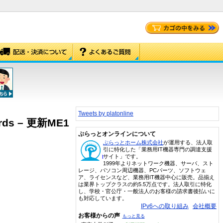
Tweets by platonline
wards – 更新ME1
ぷらっとオンラインについて
ぷらっとホーム株式会社
が運用する、法人取
引に特化した「業務用IT機器専門の調達支援
サイト」です。
1999年よりネットワーク機器、サーバ、スト
レージ、パソコン周辺機器、PCパーツ、ソフトウェ
ア、ライセンスなど、業務用IT機器中心に販売。品揃え
は業界トップクラスの約5.5万点です。法人取引に特化
し、学校・官公庁・一般法人のお客様の請求書後払いに
も対応しています。
IPv6への取り組み
会社概要
お客様からの声
もっと見る