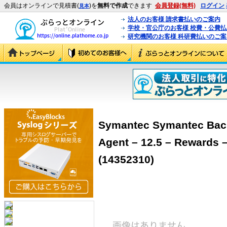
会員はオンラインで見積書(
)を
無料で作成
できます
会員登録(無料)
ログイン
見本
法人のお客様 請求書払いのご案内
学校・官公庁のお客様 校費・公費
研究機関のお客様 科研費払いのご案
Symantec Symantec Back
Agent – 12.5 – Rewar
(14352310)