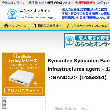
会員はオンラインで見積書(
)を
無料で作成
できます
会員登録(無料)
ログイン
見本
法人のお客様 請求書払いのご案内
学校・官公庁のお客様 校費・公費
研究機関のお客様 科研費払いのご案
Symantec Symantec Back
Infrastructures agent 
＜BAND:D＞ (14358251)