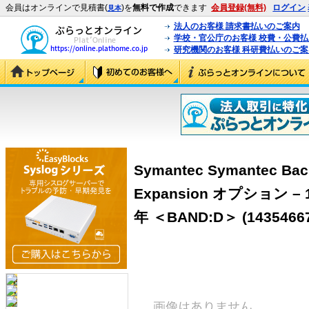
会員はオンラインで見積書(
)を
無料で作成
できます
会員登録(無料)
ログイン
見本
法人のお客様 請求書払いのご案内
学校・官公庁のお客様 校費・公費
研究機関のお客様 科研費払いのご案
Symantec Symantec Back
Expansion オプション – 1
年 ＜BAND:D＞ (1435466