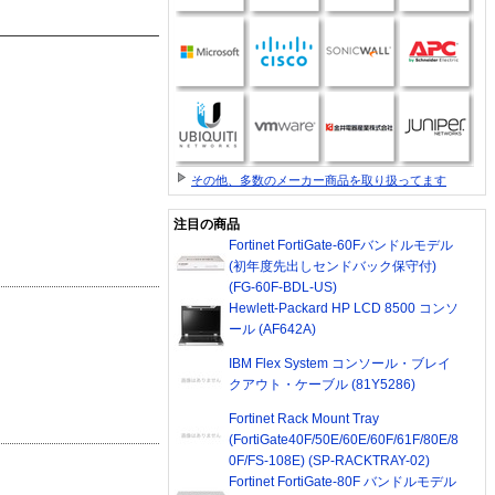
その他、多数のメーカー商品を取り扱ってます
注目の商品
Fortinet FortiGate-60Fバンドルモデル
(初年度先出しセンドバック保守付)
(FG-60F-BDL-US)
Hewlett-Packard HP LCD 8500 コンソ
ール (AF642A)
IBM Flex System コンソール・ブレイ
クアウト・ケーブル (81Y5286)
Fortinet Rack Mount Tray
(FortiGate40F/50E/60E/60F/61F/80E/8
0F/FS-108E) (SP-RACKTRAY-02)
Fortinet FortiGate-80F バンドルモデル