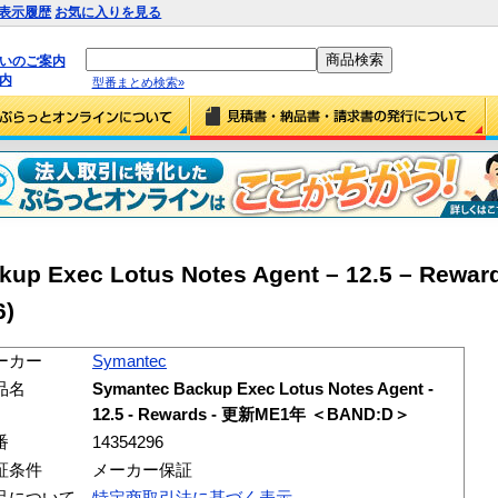
表示履歴
お気に入りを見る
払いのご案内
内
型番まとめ検索»
up Exec Lotus Notes Agent – 12.5 – Rew
6)
ーカー
Symantec
品名
Symantec Backup Exec Lotus Notes Agent -
12.5 - Rewards - 更新ME1年 ＜BAND:D＞
番
14354296
証条件
メーカー保証
品について
特定商取引法に基づく表示