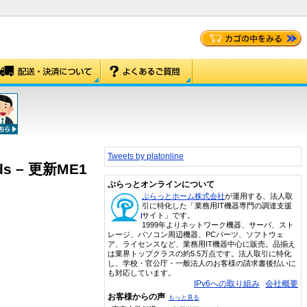
Tweets by platonline
ards – 更新ME1
ぷらっとオンラインについて
ぷらっとホーム株式会社
が運用する、法人取
引に特化した「業務用IT機器専門の調達支援
サイト」です。
1999年よりネットワーク機器、サーバ、スト
レージ、パソコン周辺機器、PCパーツ、ソフトウェ
ア、ライセンスなど、業務用IT機器中心に販売。品揃え
は業界トップクラスの約5.5万点です。法人取引に特化
し、学校・官公庁・一般法人のお客様の請求書後払いに
も対応しています。
IPv6への取り組み
会社概要
お客様からの声
もっと見る