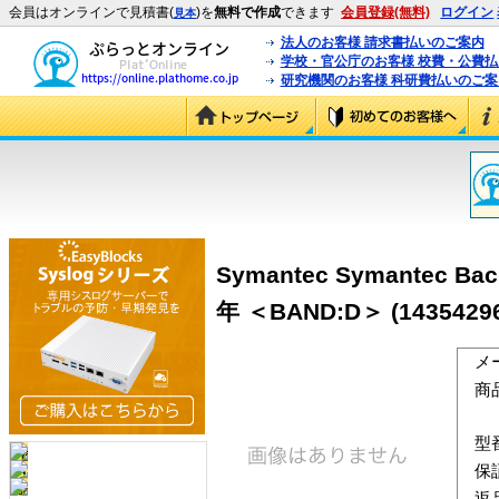
会員はオンラインで見積書(
)を
無料で作成
できます
会員登録(無料)
ログイン
見本
法人のお客様 請求書払いのご案内
学校・官公庁のお客様 校費・公費
研究機関のお客様 科研費払いのご案
Symantec Symantec Back
年 ＜BAND:D＞ (1435429
メ
商
型
保
返