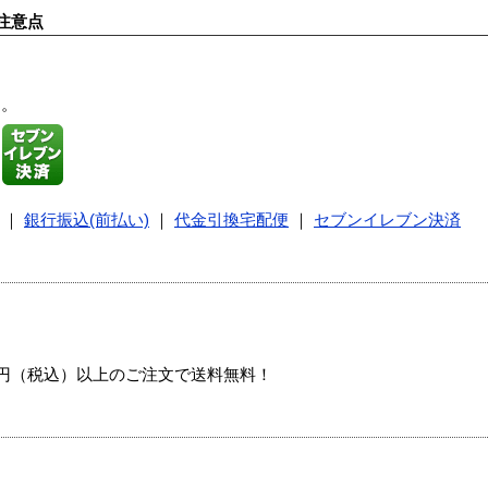
注意点
す。
｜
銀行振込(前払い)
｜
代金引換宅配便
｜
セブンイレブン決済
00円（税込）以上のご注文で送料無料！