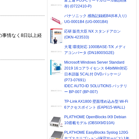
富士通 POS-Cサーマルロール紙(高保
存) (0722410-P)
パナソニック 感熱記録紙B4(6本入り)
UG-0001B4 (UG-0001B4)
応研 販売大臣 NX スタンドアロン
の事情なく8日以上経
(OKN-423533)
大電 環境対応 1000BASE-T/X メディ
アコンバータ (DN1800SG2E)
Microsoft Windows Server Standard
2019 16コアライセンス 64bitWin対応
日本語版 5CAL付 DVDパッケージ
(P73-07691)
IDEC AUTO-ID SOLUTIONS バッテリ
ー BP-007 (BP-007)
TP-Link AX1800 壁面埋め込み型 Wi-Fi
6アクセスポイント (EAP615-WALL)
PLAT'HOME OpenBlocks IX9 Debian
10搭載モデル (OBSIX9/D10A)
PLAT'HOME EasyBlocks Syslog 120G
サブスクリプション(保守サービス) 1年