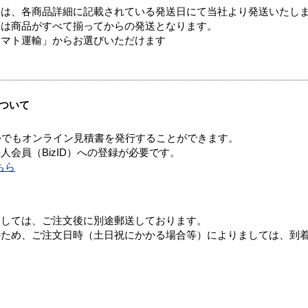
ては、各商品詳細に記載されている発送日にて当社より発送いたし
送は商品がすべて揃ってからの発送となります。
ヤマト運輸」からお選びいただけます
ついて
つでもオンライン見積書を発行することができます。
会員（BizID）への登録が必要です。
ちら
ましては、ご注文後に別途郵送しております。
のため、ご注文日時（土日祝にかかる場合等）によりましては、到