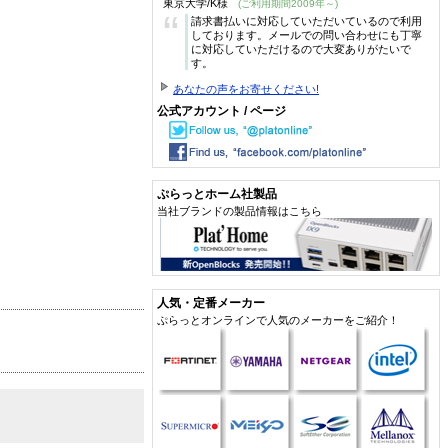
東京大学/K様
(ご利用期間2009年～)
“
請求書払いに対応していただいているので利用
しております。メールでの問い合わせにも丁寧
に対応していただけるので大変ありがたいで
す。
あなたの声をお寄せください!
公式アカウント / ページ
ぷらっとホーム社製品
当社ブランドの製品情報はこちら
人気・定番メーカー
ぷらっとオンラインで人気のメーカーをご紹介！