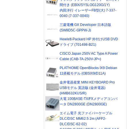
間付き (EBIX/SYSLOG120G/1Y)
内田洋行 イレーザーFB型(大) 7-337-
0040 (7-337-0040)
三菱電機 GX Developer 日本語版
(SW8D5C-GPPW-J)
Hewlett-Packard HP 外付けUSB DVD
ドライブ (701498-B21)
CISCO Japan 250V AC Type A Power
Cable (CAB-TA-250V-JP=)
PLAT'HOME OpenBlocks IX9 Debian
11搭載モデル (OBSIX9/D11A)
金井電器産業 MINI KEYBOARD Pro
USBモデル 英語版 (金井電器)
(HMB632KUS/R)
大電 100BASE-TX/FXメディアコンバ
ータ DN2800GE (DN2800GE)
エイム電子 光ファイバーケーブル
DLC/DSC MM62.5 2m (AFP2-
DLC/DSC-62-02)