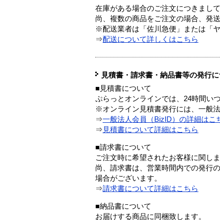
在庫がある場合のご注文につきまし
尚、複数の商品をご注文の場合、発
※配送業者は「佐川急便」または「
⇒
配送について詳しくはこちら
見積書・請求書・納品書等の発行に
■見積書について
ぷらっとオンラインでは、24時間い
※オンライン見積書発行には、一般法人
⇒
一般法人会員（BizID）の詳細はこ
⇒
見積書について詳細はこちら
■請求書について
ご注文時に希望されたお客様に関し
尚、請求書は、営業時間内での発行
場合がございます。
⇒
請求書について詳細はこちら
■納品書について
お届けする商品に同梱致します。