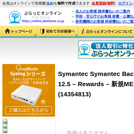
会員はオンラインで見積書(
)を
無料で作成
できます
会員登録(無料)
ログイン
見本
法人のお客様 請求書払いのご案内
学校・官公庁のお客様 校費・公費
研究機関のお客様 科研費払いのご案
Symantec Symantec Back
12.5 – Rewards – 新規
(14354813)