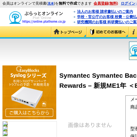
会員はオンラインで見積書(
)を
無料で作成
できます
会員登録(無料)
ログイン
見本
法人のお客様 請求書払いのご案内
学校・官公庁のお客様 校費・公費
研究機関のお客様 科研費払いのご案
Symantec Symantec Back
Rewards – 新規ME1年 ＜B
メ
商
型
保