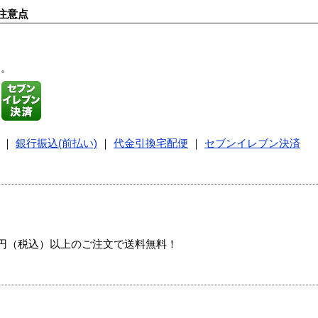
注意点
す。
｜
銀行振込(前払い)
｜
代金引換宅配便
｜
セブンイレブン決済
00円（税込）以上のご注文で送料無料！