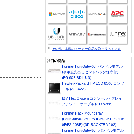
その他、多数のメーカー商品を取り扱ってます
注目の商品
Fortinet FortiGate-60Fバンドルモデル
(初年度先出しセンドバック保守付)
(FG-60F-BDL-US)
Hewlett-Packard HP LCD 8500 コンソ
ール (AF642A)
IBM Flex System コンソール・ブレイ
クアウト・ケーブル (81Y5286)
Fortinet Rack Mount Tray
(FortiGate40F/50E/60E/60F/61F/80E/8
0F/FS-108E) (SP-RACKTRAY-02)
Fortinet FortiGate-80F バンドルモデル