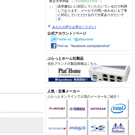
東京大学/K様
(ご利用期間2009年～)
“
請求書払いに対応していただいているので利用
しております。メールでの問い合わせにも丁寧
に対応していただけるので大変ありがたいで
す。
あなたの声をお寄せください!
公式アカウント / ページ
ぷらっとホーム社製品
当社ブランドの製品情報はこちら
人気・定番メーカー
ぷらっとオンラインで人気のメーカーをご紹介！