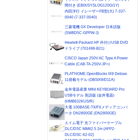
間付き (EBIX/SYSLOG120G/1Y)
内田洋行 イレーザーFB型(大) 7-337-
0040 (7-337-0040)
三菱電機 GX Developer 日本語版
(SW8D5C-GPPW-J)
Hewlett-Packard HP 外付けUSB DVD
ドライブ (701498-B21)
CISCO Japan 250V AC Type A Power
Cable (CAB-TA-250V-JP=)
PLAT'HOME OpenBlocks IX9 Debian
11搭載モデル (OBSIX9/D11A)
金井電器産業 MINI KEYBOARD Pro
USBモデル 英語版 (金井電器)
(HMB632KUS/R)
大電 100BASE-TX/FXメディアコンバ
ータ DN2800GE (DN2800GE)
エイム電子 光ファイバーケーブル
DLC/DSC MM62.5 2m (AFP2-
DLC/DSC-62-02)