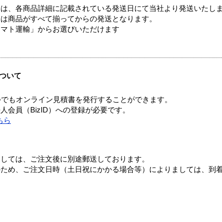
ては、各商品詳細に記載されている発送日にて当社より発送いたし
送は商品がすべて揃ってからの発送となります。
ヤマト運輸」からお選びいただけます
ついて
つでもオンライン見積書を発行することができます。
会員（BizID）への登録が必要です。
ちら
ましては、ご注文後に別途郵送しております。
のため、ご注文日時（土日祝にかかる場合等）によりましては、到