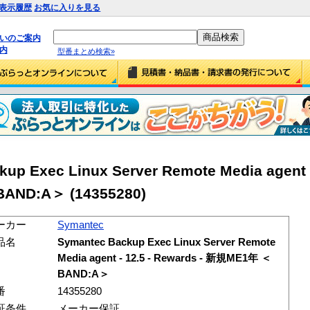
表示履歴
お気に入りを見る
払いのご案内
内
型番まとめ検索»
up Exec Linux Server Remote Media agent –
AND:A＞ (14355280)
ーカー
Symantec
品名
Symantec Backup Exec Linux Server Remote
Media agent - 12.5 - Rewards - 新規ME1年 ＜
BAND:A＞
番
14355280
証条件
メーカー保証