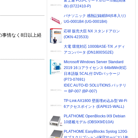
富士通 POS-Cサーマルロール紙(高保
存) (0722410-P)
パナソニック 感熱記録紙B4(6本入り)
UG-0001B4 (UG-0001B4)
応研 販売大臣 NX スタンドアロン
の事情なく8日以上経
(OKN-423533)
大電 環境対応 1000BASE-T/X メディ
アコンバータ (DN1800SG2E)
Microsoft Windows Server Standard
2019 16コアライセンス 64bitWin対応
日本語版 5CAL付 DVDパッケージ
(P73-07691)
IDEC AUTO-ID SOLUTIONS バッテリ
ー BP-007 (BP-007)
TP-Link AX1800 壁面埋め込み型 Wi-Fi
6アクセスポイント (EAP615-WALL)
PLAT'HOME OpenBlocks IX9 Debian
10搭載モデル (OBSIX9/D10A)
PLAT'HOME EasyBlocks Syslog 120G
サブスクリプション(保守サービス) 1年