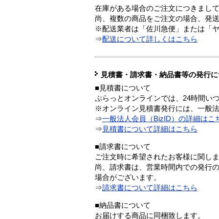
在庫がある場合のご注文につきまし
尚、複数の商品をご注文の場合、発
※配送業者は「佐川急便」または「
⇒
配送について詳しくはこちら
見積書・請求書・納品書等の発行に
■見積書について
ぷらっとオンラインでは、24時間い
※オンライン見積書発行には、一般法人
⇒
一般法人会員（BizID）の詳細はこ
⇒
見積書について詳細はこちら
■請求書について
ご注文時に希望されたお客様に関し
尚、請求書は、営業時間内での発行
場合がございます。
⇒
請求書について詳細はこちら
■納品書について
お届けする商品に同梱致します。