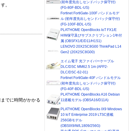
(初年度先出しセンドバック保守付)
ます。
(FG-80F-BDL-US)
Fortinet FortiGate-100F バンドルモデ
ル (初年度先出しセンドバック保守付)
(FG-100F-BDL-US)
PLAT'HOME OpenBlocks IoT FX1/E
H/W保守及びサブスクリプション1年付
属 (OBSFX1/E/D11/H1S1)
LENOVO 20X2SC8G00 ThinkPad L14
Gen2 (20X2SC8G00)
エイム電子 光ファイバーケーブル
DLC/DSC MM62.5 1m (AFP2-
DLC/DSC-62-01)
Fortinet FortiGate-40F バンドルモデル
(初年度先出しセンドバック保守付)
(FG-40F-BDL-US)
PLAT'HOME OpenBlocks A16 Debian
着までに時間がかかる
11搭載モデル (OBSA16/D11A)
PLAT'HOME OpenBlocks IX9 Windows
10 IoT Enterprise 2019 LTSC搭載
256GBモデル
(OBSIX9/W/L1809/256G)