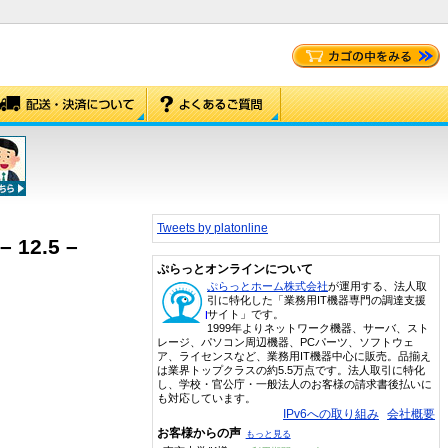
Tweets by platonline
 12.5 –
ぷらっとオンラインについて
ぷらっとホーム株式会社
が運用する、法人取
引に特化した「業務用IT機器専門の調達支援
サイト」です。
1999年よりネットワーク機器、サーバ、スト
レージ、パソコン周辺機器、PCパーツ、ソフトウェ
ア、ライセンスなど、業務用IT機器中心に販売。品揃え
は業界トップクラスの約5.5万点です。法人取引に特化
し、学校・官公庁・一般法人のお客様の請求書後払いに
も対応しています。
IPv6への取り組み
会社概要
お客様からの声
もっと見る